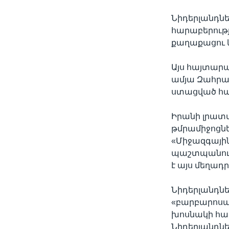
Նիդերլանդնե
հարաբերությ
քաղաքացու 
Այս հայտարա
ամյա Զահրա
ստացված հաղ
Իրանի լրատվ
թմրամիջոցնե
«Միջազգային
պաշտպանութ
է այս մեղադ
Նիդերլանդն
«բարբարոսա
խոսնակի հա
Նիդերլանդնե