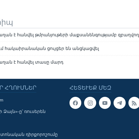
տիպ
ղան է հանվել թմրանյութերի մաքսանենգությամբ զբաղվող
 հակաիրանական ցույցեր են անցկացվել
ղան է հանվել տասը մարդ
Ր ՀՂՈՒՄՆԵՐ
ՀԵՏԵՒԵՔ ՄԵԶ
om
 Ձայն»-ը՝ ռուսերեն
տոնական դիրքորոշումը