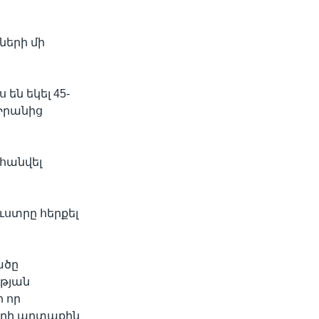
ների մի
են եկել 45-
Իրանից
հանվել
ստրը հերքել
ածը
թյան
 որ
կրի արտաքին