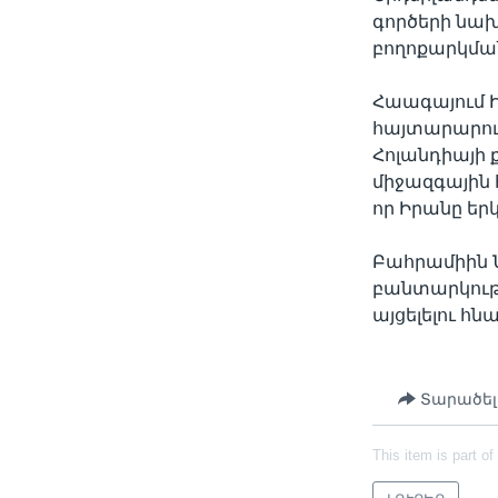
գործերի նախ
բողոքարկման
Հաագայում Ի
հայտարարութ
Հոլանդիայի 
միջազգային 
որ Իրանը եր
Բահրամիին 
բանտարկութ
այցելելու հն
Տարածել
This item is part of