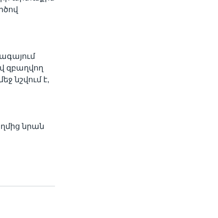
րծով
տագայում
ով զբաղվող
ջ նշվում է,
ղմից նրան