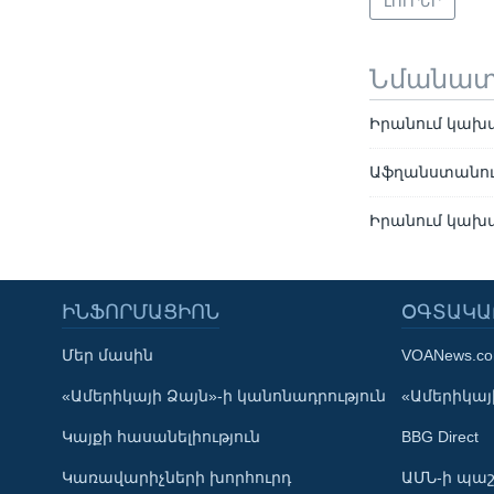
ԼՈՒՐԵՐ
Նմանա
Իրանում կախա
Աֆղանստանում
Իրանում կախա
ԻՆՖՈՐՄԱՑԻՈՆ
ՕԳՏԱԿԱ
Մեր մասին
VOANews.c
Learning English
«Ամերիկայի Ձայն»-ի կանոնադրություն
«Ամերիկայի
Կայքի հասանելիություն
BBG Direct
ՀԵՏԵՒԵՔ ՄԵԶ
Կառավարիչների խորհուրդ
ԱՄՆ-ի պաշ