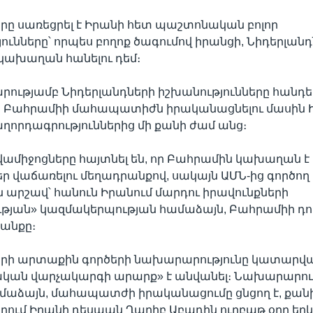
րը սառեցրել է Իրանի հետ պաշտոնական բոլոր
ունները՝ որպես բողոք ծագումով իրանցի, Նիդերլանդ
կախաղան հանելու դեմ։
րությամբ Նիդերլանդների իշխանությունները հանդես 
 Բահրամիի մահապատիժն իրականացնելու մասին 
որդագրություններից մի քանի ժամ անց։
ամիջոցները հայտնել են, որ Բահրամին կախաղան է 
ր վաճառելու մեղադրանքով, սակայն ԱՄՆ-ից գործող
 արշավ՝ հանուն Իրանում մարդու իրավունքների
յան» կազմակերպության համաձայն, Բահրամիի դու
րանքը։
երի արտաքին գործերի նախարարությունը կատարվ
կան վարչակարգի արարք» է անվանել։ Նախարարու
մաձայն, մահապատժի իրականացումը ցնցող է, քանի
րում Իրանի դեսպան Ղարիբ Աբադին ուրբաթ օրը եր