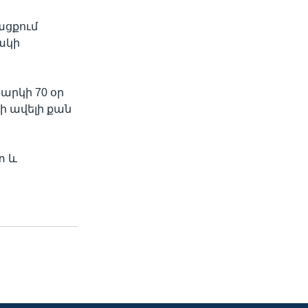
ացքում
ակի
արկի 70 օր
ի ավելի քան
տ և