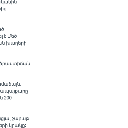
ականին
նից
ած
 է Մեծ
ան խաղերի
արձրաստիճան
ամաձայն,
րցապայքարը
ն 200
նցյալ շաբաթ
րի կրակը: