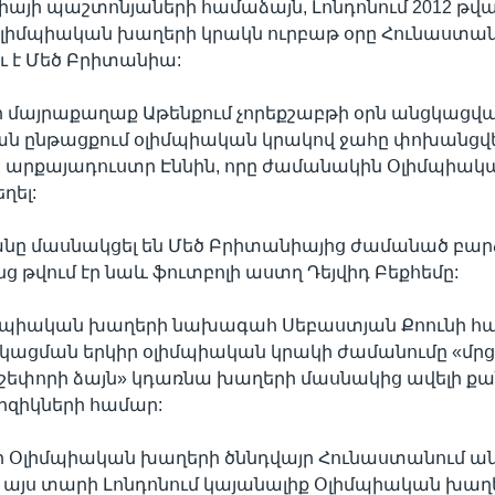
այի պաշտոնյաների համաձայն, Լոնդոնում 2012 թվ
Օլիմպիական խաղերի կրակն ուրբաթ օրը Հունաստա
 է Մեծ Բրիտանիա:
 մայրաքաղաք Աթենքում չորեքշաբթի օրն անցկացվ
ն ընթացքում օլիմպիական կրակով ջահը փոխանցվել
 արքայադուստր Էննին, որը ժամանակին Օլիմպիակ
ղել:
անը մասնակցել են Մեծ Բրիտանիայից ժամանած բ
ոնց թվում էր նաև ֆուտբոլի աստղ Դեյվիդ Բեքհեմը:
իմպիական խաղերի նախագահ Սեբաստյան Քոունի հ
կացման երկիր օլիմպիական կրակի ժամանումը «մ
 շեփորի ձայն» կդառնա խաղերի մասնակից ավելի քա
րզիկների համար:
որ Օլիմպիական խաղերի ծննդվայր Հունաստանում ա
այս տարի Լոնդոնում կայանալիք Օլիմպիական խաղե