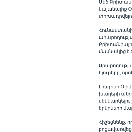
Մեծ Բրիտանի
կայանալիք 
փոխադրվելու
Հունաստանի
արարողությա
Բրիտանիայի
մասնակից է ե
Արարողությ
հյուրերը, որ
Լոնդոնի Օլ
խաղերի անց
մեկնարկելու
երկրների մա
Հիշեցնենք, 
բոցավառվեց 