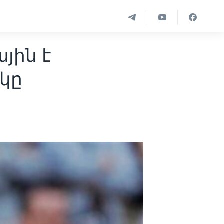
յին է
կը