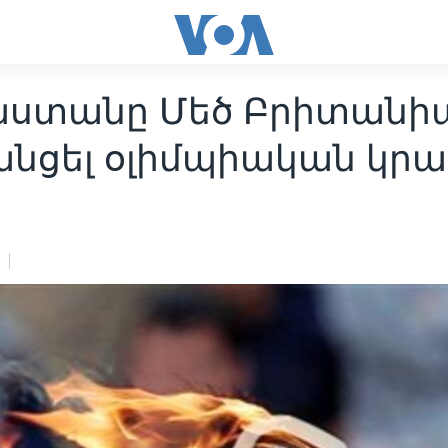
աստանը Մեծ Բրիտանիա
նցել օլիմպիական կրա