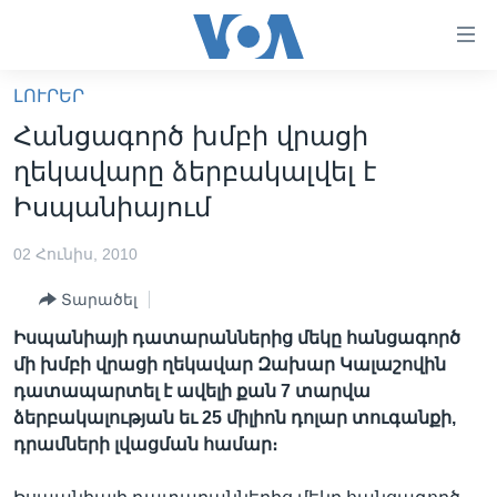
Մատչելի
հղումներ
անցնել
ԼՈՒՐԵՐ
հիմնական
ԳԼԽԱՎՈՐ ԷՋ
Հանցագործ խմբի վրացի
բովանդակությանը
ԼՈՒՐԵՐ
անցնել
ղեկավարը ձերբակալվել է
հիմնական
ՍՓՅՈՒՌՔ
Իսպանիայում
բովանդակությանը
ՏԵՍԱՆՅՈՒԹԵՐ
հիմնական
02 Հունիս, 2010
բովանդակություն
ՖԻԼՄԵՐ
Տարածել
ՄԵՐ ՄԱՍԻՆ
ՖԻԼՄԵՐ
Իսպանիայի դատարաններից մեկը հանցագործ
ՈՒԿՐԱԻՆԱԿԱՆ ՊԱՏԵՐԱԶՄ
IN ENGLISH
ՄԵՐ ՄԱՍԻՆ
մի խմբի վրացի ղեկավար Զախար Կալաշովին
դատապարտել է ավելի քան 7 տարվա
«ԱՄԵՐԻԿԱՅԻ ՁԱՅՆ»-Ի ԿԱՆՈՆԱԴՐՈՒԹՅՈՒՆ
Learning English
ձերբակալության եւ 25 միլիոն դոլար տուգանքի,
ԿԱՊ ՄԵԶ ՀԵՏ
դրամների լվացման համար։
ՀԵՏԵՒԵՔ ՄԵԶ