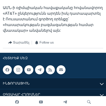
ԱՄՆ-ի օլիմպիական հավաքականը հովանավորող
«AT&T» ընկերությունն արդեն իսկ դատապարտել
է Ռուսաստանում գործող օրենքը՝
«հասարակության բազմազանության համար
վնասակար» անվանելով այն:
Տարածել
Follow us
ՀԵՏԵՒԵՔ ՄԵԶ
ԻՆՖՈՐՄԱՑԻՈՆ
ՕԳՏԱԿԱՐ ՀՂՈՒՄՆԵՐ