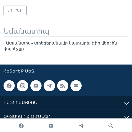
ԼՈՒՐԵՐ
Նմանատիպ
«Ատլանտիս» տիեզերանավը կատարել է իր վերջին
վայրէջքը
ՀԵՏԵՒԵՔ ՄԵԶ
ԻՆՖՈՐՄԱՑԻՈՆ
ՕԳՏԱԿԱՐ ՀՂՈՒՄՆԵՐ