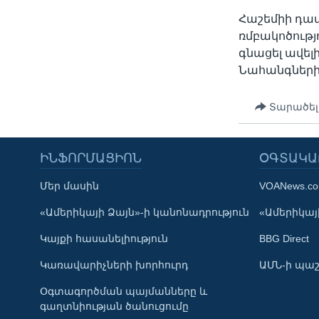
Հաշեմիի դատ
ռմբակոծությո
գնացել ավելի
Նահանգների 
Տարածել
ԻՆՖՈՐՄԱՑԻՈՆ
ՕԳՏԱԿԱ
Մեր մասին
VOANews.c
Learning English
«Ամերիկայի Ձայն»-ի կանոնադրություն
«Ամերիկայի
Կայքի հասանելիություն
BBG Direct
ՀԵՏԵՒԵՔ ՄԵԶ
Կառավարիչների խորհուրդ
ԱՄՆ-ի պաշ
Օգտագործման պայմանները և
գաղտնիության ծանուցումը
Լեզուներ