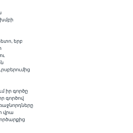
ա
 խմբի
ետո, երբ
ի
ու
ին
ւրսբերումից
մ իր գործը
իր գործով
առաջնորդները
ի վրա
գործարքից