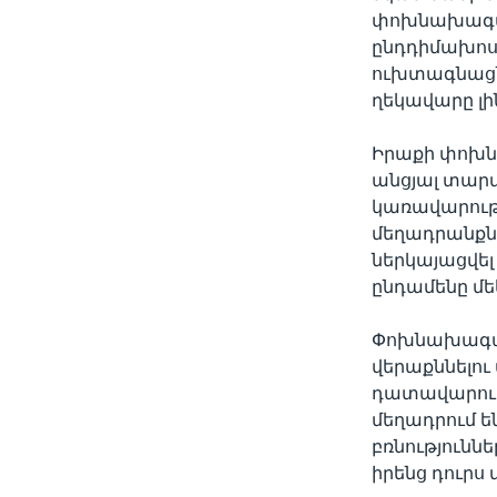
փոխնախագահ
ընդդիմախոս
ուխտագնացն
ղեկավարը լի
Իրաքի փոխն
անցյալ տարվ
կառավարությ
մեղադրանքնե
ներկայացվել
ընդամենը մե
Փոխնախագահ 
վերաքննելու
դատավարությ
մեղադրում ե
բռնությունն
իրենց դուրս 