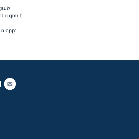
եցած
նց զոհ է
տ օրը: