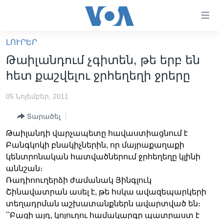
Մատչելի
հղումներ
անցնել
ԼՈՒՐԵՐ
հիմնական
ԳԼԽԱՎՈՐ ԷՋ
Թաիլանդում չգիտեն, թե երբ են
բովանդակությանը
ԼՈՒՐԵՐ
անցնել
հետ քաշվելու ջրհեղեղի ջրերը
հիմնական
ՍՓՅՈՒՌՔ
բովանդակությանը
05 Նոյեմբեր, 2011
ՏԵՍԱՆՅՈՒԹԵՐ
հիմնական
Տարածել
բովանդակություն
ՖԻԼՄԵՐ
Թաիլանդի վարչապետը հավաստիացնում է
ՄԵՐ ՄԱՍԻՆ
ՖԻԼՄԵՐ
Բանգկոկի բնակիչներին, որ մայրաքաղաքի
կենտրոնական հատվածներում ջրհեղեղը կլինի
ՈՒԿՐԱԻՆԱԿԱՆ ՊԱՏԵՐԱԶՄ
IN ENGLISH
ՄԵՐ ՄԱՍԻՆ
աննշան։
«ԱՄԵՐԻԿԱՅԻ ՁԱՅՆ»-Ի ԿԱՆՈՆԱԴՐՈՒԹՅՈՒՆ
Ռադիոուղերձի ժամանակ Յինգլուկ
Learning English
Շինավատրան ասել է, թե հսկա ավազեպարկերի
ԿԱՊ ՄԵԶ ՀԵՏ
տեղադրման աշխատանքներն ավարտված են։
ՀԵՏԵՒԵՔ ՄԵԶ
՝՝Բացի այդ, կոյուղու համակարգը պատրաստ է