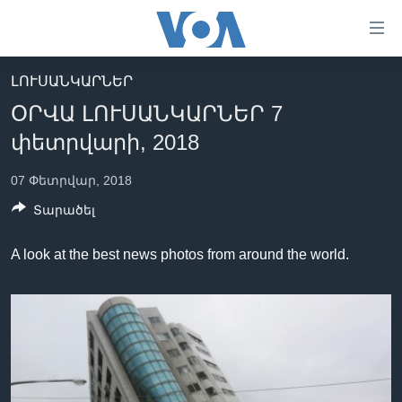
Մատչելի
հղումներ
անցնել
ԼՈՒՍԱՆԿԱՐՆԵՐ
հիմնական
ԳԼԽԱՎՈՐ ԷՋ
ՕՐՎԱ ԼՈՒՍԱՆԿԱՐՆԵՐ 7
բովանդակությանը
ԼՈՒՐԵՐ
անցնել
փետրվարի, 2018
հիմնական
ՍՓՅՈՒՌՔ
բովանդակությանը
07 Փետրվար, 2018
ՏԵՍԱՆՅՈՒԹԵՐ
հիմնական
Տարածել
բովանդակություն
ՖԻԼՄԵՐ
A look at the best news photos from around the world.
ՄԵՐ ՄԱՍԻՆ
ՖԻԼՄԵՐ
ՈՒԿՐԱԻՆԱԿԱՆ ՊԱՏԵՐԱԶՄ
IN ENGLISH
ՄԵՐ ՄԱՍԻՆ
«ԱՄԵՐԻԿԱՅԻ ՁԱՅՆ»-Ի ԿԱՆՈՆԱԴՐՈՒԹՅՈՒՆ
Learning English
ԿԱՊ ՄԵԶ ՀԵՏ
ՀԵՏԵՒԵՔ ՄԵԶ