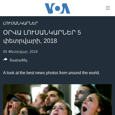
Մատչելի
հղումներ
անցնել
ԼՈՒՍԱՆԿԱՐՆԵՐ
հիմնական
ԳԼԽԱՎՈՐ ԷՋ
ՕՐՎԱ ԼՈՒՍԱՆԿԱՐՆԵՐ 5
բովանդակությանը
ԼՈՒՐԵՐ
անցնել
փետրվարի, 2018
հիմնական
ՍՓՅՈՒՌՔ
բովանդակությանը
05 Փետրվար, 2018
ՏԵՍԱՆՅՈՒԹԵՐ
հիմնական
Տարածել
բովանդակություն
ՖԻԼՄԵՐ
A look at the best news photos from around the world.
ՄԵՐ ՄԱՍԻՆ
ՖԻԼՄԵՐ
ՈՒԿՐԱԻՆԱԿԱՆ ՊԱՏԵՐԱԶՄ
IN ENGLISH
ՄԵՐ ՄԱՍԻՆ
«ԱՄԵՐԻԿԱՅԻ ՁԱՅՆ»-Ի ԿԱՆՈՆԱԴՐՈՒԹՅՈՒՆ
Learning English
ԿԱՊ ՄԵԶ ՀԵՏ
ՀԵՏԵՒԵՔ ՄԵԶ