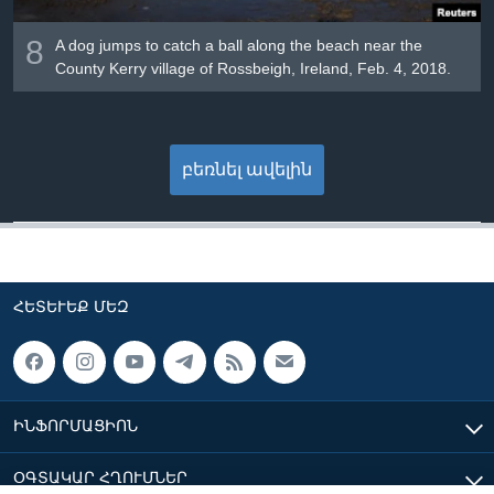
8
A dog jumps to catch a ball along the beach near the
County Kerry village of Rossbeigh, Ireland, Feb. 4, 2018.
բեռնել ավելին
ՀԵՏԵՒԵՔ ՄԵԶ
ԻՆՖՈՐՄԱՑԻՈՆ
ՕԳՏԱԿԱՐ ՀՂՈՒՄՆԵՐ