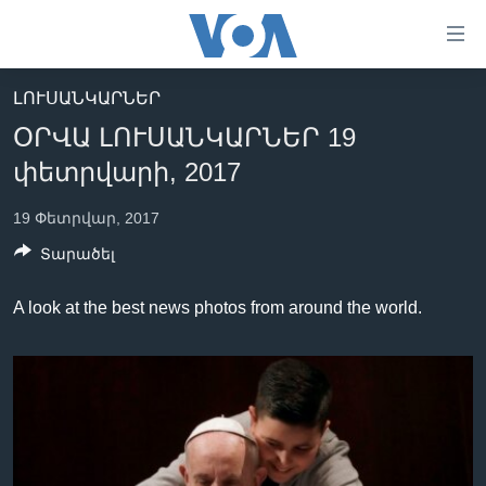
Մատչելի
հղումներ
անցնել
ԼՈՒՍԱՆԿԱՐՆԵՐ
հիմնական
ԳԼԽԱՎՈՐ ԷՋ
ՕՐՎԱ ԼՈՒՍԱՆԿԱՐՆԵՐ 19
բովանդակությանը
ԼՈՒՐԵՐ
անցնել
փետրվարի, 2017
հիմնական
ՍՓՅՈՒՌՔ
բովանդակությանը
19 Փետրվար, 2017
ՏԵՍԱՆՅՈՒԹԵՐ
հիմնական
Տարածել
բովանդակություն
ՖԻԼՄԵՐ
A look at the best news photos from around the world.
ՄԵՐ ՄԱՍԻՆ
ՖԻԼՄԵՐ
ՈՒԿՐԱԻՆԱԿԱՆ ՊԱՏԵՐԱԶՄ
IN ENGLISH
ՄԵՐ ՄԱՍԻՆ
«ԱՄԵՐԻԿԱՅԻ ՁԱՅՆ»-Ի ԿԱՆՈՆԱԴՐՈՒԹՅՈՒՆ
Learning English
ԿԱՊ ՄԵԶ ՀԵՏ
ՀԵՏԵՒԵՔ ՄԵԶ