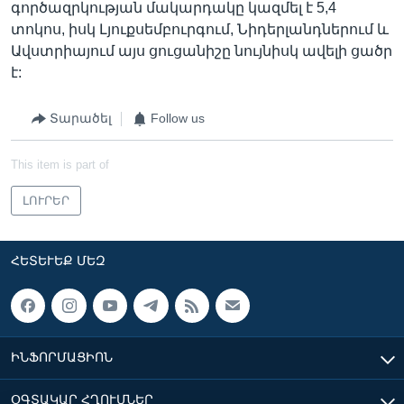
գործազրկության մակարդակը կազմել է 5,4
տոկոս, իսկ Լյուքսեմբուրգում, Նիդերլանդներում և
Ավստրիայում այս ցուցանիշը նույնիսկ ավելի ցածր
է:
Տարածել
Follow us
This item is part of
ԼՈՒՐԵՐ
ՀԵՏԵՒԵՔ ՄԵԶ
ԻՆՖՈՐՄԱՑԻՈՆ
ՕԳՏԱԿԱՐ ՀՂՈՒՄՆԵՐ