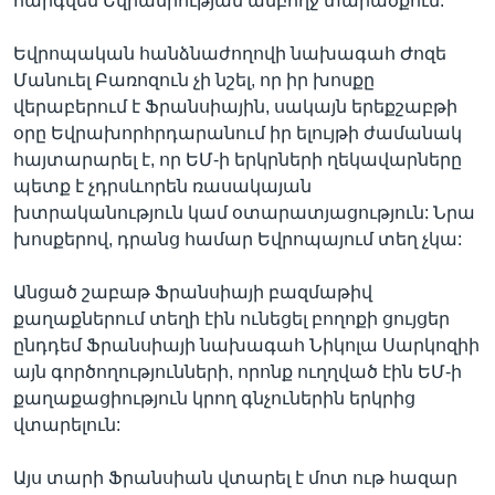
հարգվեն Եվրամիության ամբողջ տարածքում:
Եվրոպական հանձնաժողովի նախագահ Ժոզե
Մանուել Բառոզուն չի նշել, որ իր խոսքը
Լեզուներ
վերաբերում է Ֆրանսիային, սակայն երեքշաբթի
օրը Եվրախորհրդարանում իր ելույթի ժամանակ
հայտարարել է, որ ԵՄ-ի երկրների ղեկավարները
պետք է չդրսևորեն ռասակայան
խտրականություն կամ օտարատյացություն: Նրա
խոսքերով, դրանց համար Եվրոպայում տեղ չկա:
Անցած շաբաթ Ֆրանսիայի բազմաթիվ
քաղաքներում տեղի էին ունեցել բողոքի ցույցեր
ընդդեմ Ֆրանսիայի նախագահ Նիկոլա Սարկոզիի
այն գործողությունների, որոնք ուղղված էին ԵՄ-ի
քաղաքացիություն կրող գնչուներին երկրից
վտարելուն:
Այս տարի Ֆրանսիան վտարել է մոտ ութ հազար