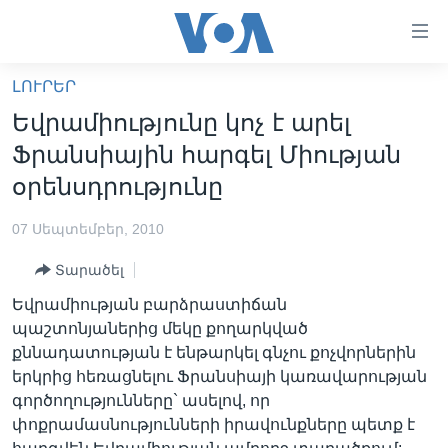
Մատչելի
հղումներ
անցնել
ԼՈՒՐԵՐ
հիմնական
ԳԼԽԱՎՈՐ ԷՋ
Եվրամիությունը կոչ է արել
բովանդակությանը
ԼՈՒՐԵՐ
անցնել
Ֆրանսիային հարգել Միության
հիմնական
ՍՓՅՈՒՌՔ
օրենսդրությունը
բովանդակությանը
ՏԵՍԱՆՅՈՒԹԵՐ
հիմնական
07 Սեպտեմբեր, 2010
բովանդակություն
ՖԻԼՄԵՐ
Տարածել
ՄԵՐ ՄԱՍԻՆ
ՖԻԼՄԵՐ
Եվրամիության բարձրաստիճան
ՈՒԿՐԱԻՆԱԿԱՆ ՊԱՏԵՐԱԶՄ
IN ENGLISH
ՄԵՐ ՄԱՍԻՆ
պաշտոնյաներից մեկը քողարկված
քննադատության է ենթարկել գնչու քոչվորներին
«ԱՄԵՐԻԿԱՅԻ ՁԱՅՆ»-Ի ԿԱՆՈՆԱԴՐՈՒԹՅՈՒՆ
Learning English
երկրից հեռացնելու Ֆրանսիայի կառավարության
ԿԱՊ ՄԵԶ ՀԵՏ
գործողությունները` ասելով, որ
փոքրամասնությունների իրավունքները պետք է
ՀԵՏԵՒԵՔ ՄԵԶ