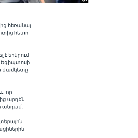
րից հեռանալ
րտից հետո
 է երկրում
է Եգիպտոսի
ն ժամկետը
, որ
սից արդեն
ի անդամ:
րտերային
ացիներին