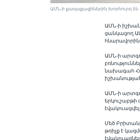
ԱՄՆ-ի քաղաքացիներին խորհուրդ ե
ԱՄՆ-ի իշխան
ցանկացող Ա
հնարավորին
ԱՄՆ-ի արտգո
բռնությունն
նախագահ Հո
իշխանության
ԱՄՆ-ի արտգո
երկուշաբթի 
էվակուացվել
Մեծ Բրիտանի
թռիչք է կա
էվակուացնել