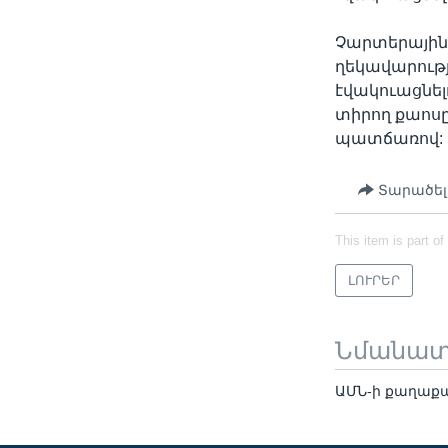
Չարտերային 
ղեկավարությ
էվակուացնե
տիրող քաոսը
պատճառով:
Տարածել
This item is part of
ԼՈՒՐԵՐ
Նմանա
ԱՄՆ-ի քաղաքա