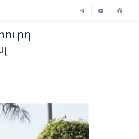
հուրդ
լ