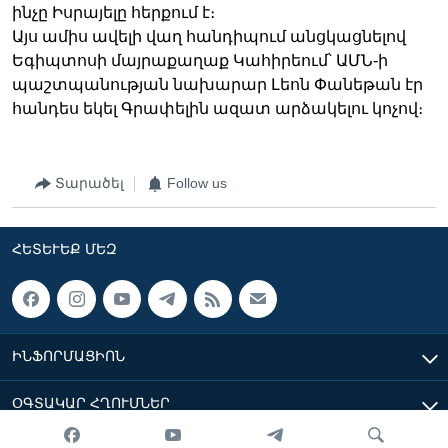
ինչը Իսրայելը հերքում է։
Այս ամիս ավելի վաղ հանդիպում անցկացնելով
Եգիպտոսի մայրաքաղաք Կահիրեում՝ ԱՄՆ-ի
պաշտպանության նախարար Լեոն Փանեթան էր
հանդես եկել Գրափելին ազատ արձակելու կոչով։
Տարածել
Follow us
ՀԵՏԵՒԵՔ ՄԵԶ
ԻՆՖՈՐՄԱՑԻՈՆ
ՕԳՏԱԿԱՐ ՀՂՈՒՄՆԵՐ