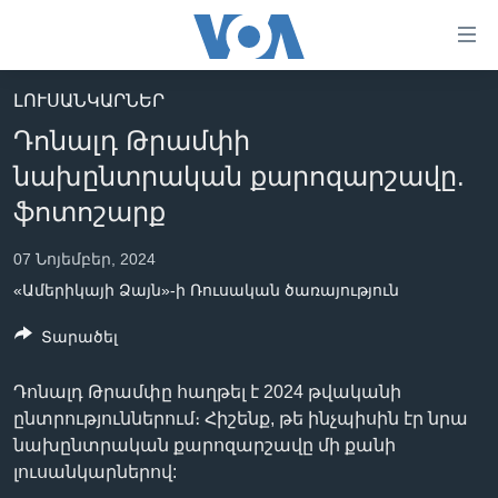
Մատչելի
հղումներ
անցնել
ԼՈՒՍԱՆԿԱՐՆԵՐ
հիմնական
ԳԼԽԱՎՈՐ ԷՋ
Դոնալդ Թրամփի
բովանդակությանը
ԼՈՒՐԵՐ
անցնել
նախընտրական քարոզարշավը.
հիմնական
ՍՓՅՈՒՌՔ
ֆոտոշարք
բովանդակությանը
ՏԵՍԱՆՅՈՒԹԵՐ
հիմնական
07 Նոյեմբեր, 2024
բովանդակություն
ՖԻԼՄԵՐ
«Ամերիկայի Ձայն»-ի Ռուսական ծառայություն
ՄԵՐ ՄԱՍԻՆ
ՖԻԼՄԵՐ
Տարածել
ՈՒԿՐԱԻՆԱԿԱՆ ՊԱՏԵՐԱԶՄ
IN ENGLISH
ՄԵՐ ՄԱՍԻՆ
Դոնալդ Թրամփը հաղթել է 2024 թվականի
«ԱՄԵՐԻԿԱՅԻ ՁԱՅՆ»-Ի ԿԱՆՈՆԱԴՐՈՒԹՅՈՒՆ
Learning English
ընտրություններում։ Հիշենք, թե ինչպիսին էր նրա
ԿԱՊ ՄԵԶ ՀԵՏ
նախընտրական քարոզարշավը մի քանի
լուսանկարներով:
ՀԵՏԵՒԵՔ ՄԵԶ