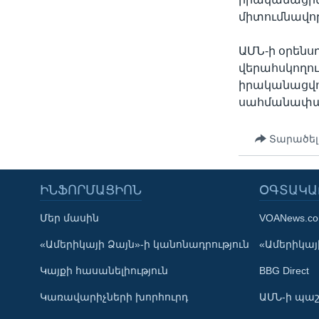
միտումնավո
ԱՄՆ-ի օրենս
վերահսկողու
իրականացվո
սահմանափա
Տարածել
ԻՆՖՈՐՄԱՑԻՈՆ
ՕԳՏԱԿԱ
Մեր մասին
VOANews.c
Learning English
«Ամերիկայի Ձայն»-ի կանոնադրություն
«Ամերիկայի
Կայքի հասանելիություն
BBG Direct
ՀԵՏԵՒԵՔ ՄԵԶ
Կառավարիչների խորհուրդ
ԱՄՆ-ի պաշ