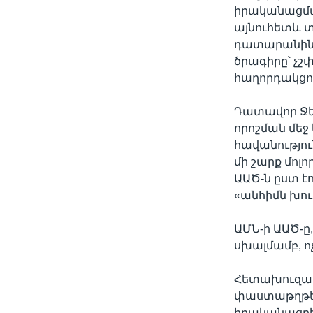
իրականացմա
այնուհետև տ
դատարանին ա
ծրագիրը՝ չշ
հաղորդակցու
Դատավոր Ջեյ
որոշման մեջ
հավանությո
մի շարք մոլո
ԱԱԾ-ն ըստ է
«անհիմն խու
ԱՄՆ-ի ԱԱԾ-ը,
սխալմամբ, ոչ
Հետախուզակա
փաստաթղթերն
իրականացրե