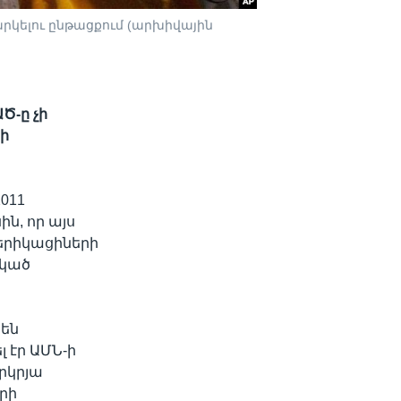
րկելու ընթացքում (արխիվային
Ծ-ը չի
ի
011
ն, որ այս
երիկացիների
նկած
 են
 էր ԱՄՆ-ի
րկրյա
րի