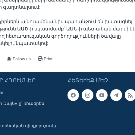
ր գաղտնալսում:
դիրներն այնուամենայնիվ պահանջում են խստացնել
թյունն ԱԱԾ-ի նկատմամբ՝ ԱՄՆ-ի պետական մարմինն
ղ հետախուզական գործողությունների ծավալը
կելու նպատակով:
Follow us
Print
Ր ՀՂՈՒՄՆԵՐ
ՀԵՏԵՒԵՔ ՄԵԶ
om
 Ձայն»-ը՝ ռուսերեն
տոնական դիրքորոշումը