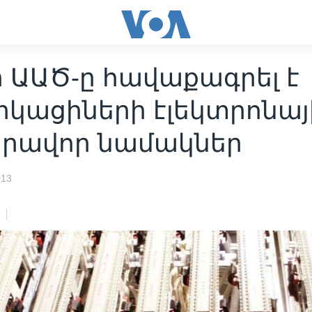
ի ԱԱԾ-ը հավաքագրել է
իկացիների էլեկտրոնայ
րավոր նամակներ
013