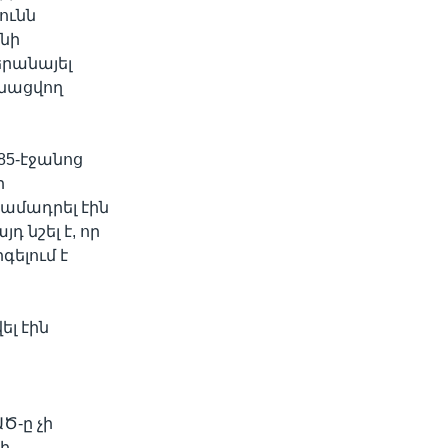
ունն
տնի
երանայել
անացվող
85-էջանոց
ր
ամադրել էին
 նշել է, որ
գելում է
ել էին
Ծ-ը չի
ի