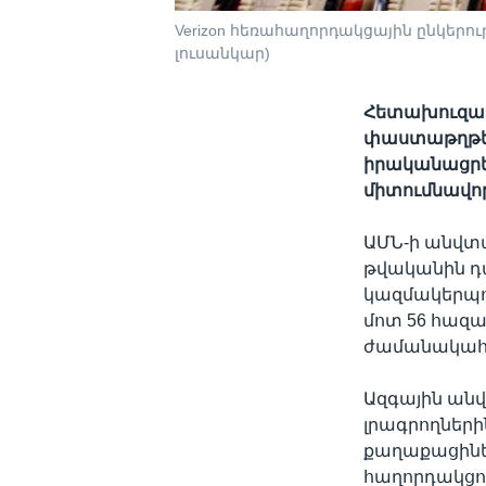
Verizon հեռահաղորդակցային ընկերո
լուսանկար)
Հետախուզակա
փաստաթղթերն
իրականացրե
միտումնավո
ԱՄՆ-ի անվտա
թվականին դա
կազմակերպո
մոտ 56 հազա
ժամանակահ
Ազգային անվ
լրագրողների
քաղաքացինե
հաղորդակցո