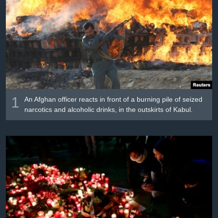
Լեզուներ
1
An Afghan officer reacts in front of a burning pile of seized
narcotics and alcoholic drinks, in the outskirts of Kabul.