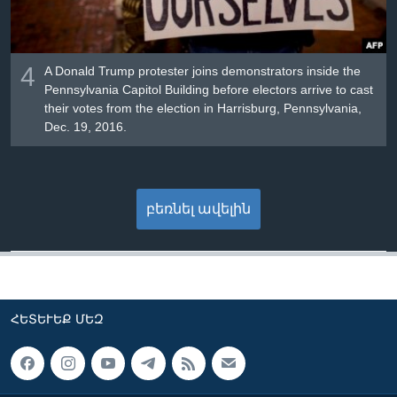
4
A Donald Trump protester joins demonstrators inside the
Pennsylvania Capitol Building before electors arrive to cast
their votes from the election in Harrisburg, Pennsylvania,
Dec. 19, 2016.
բեռնել ավելին
ՀԵՏԵՒԵՔ ՄԵԶ