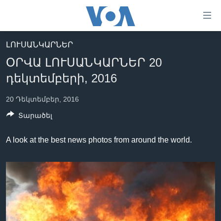
Մատչելի
հղումներ
անցնել
ԼՈՒՍԱՆԿԱՐՆԵՐ
հիմնական
ԳԼԽԱՎՈՐ ԷՋ
ՕՐՎԱ ԼՈՒՍԱՆԿԱՐՆԵՐ 20
բովանդակությանը
ԼՈՒՐԵՐ
անցնել
դեկտեմբերի, 2016
հիմնական
ՍՓՅՈՒՌՔ
բովանդակությանը
20 Դեկտեմբեր, 2016
ՏԵՍԱՆՅՈՒԹԵՐ
հիմնական
Տարածել
բովանդակություն
ՖԻԼՄԵՐ
A look at the best news photos from around the world.
ՄԵՐ ՄԱՍԻՆ
ՖԻԼՄԵՐ
ՈՒԿՐԱԻՆԱԿԱՆ ՊԱՏԵՐԱԶՄ
IN ENGLISH
ՄԵՐ ՄԱՍԻՆ
«ԱՄԵՐԻԿԱՅԻ ՁԱՅՆ»-Ի ԿԱՆՈՆԱԴՐՈՒԹՅՈՒՆ
Learning English
ԿԱՊ ՄԵԶ ՀԵՏ
ՀԵՏԵՒԵՔ ՄԵԶ