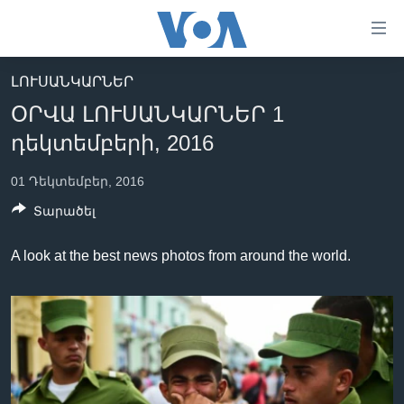
Մատչելի
հղումներ
անցնել
ԼՈՒՍԱՆԿԱՐՆԵՐ
հիմնական
ԳԼԽԱՎՈՐ ԷՋ
ՕՐՎԱ ԼՈՒՍԱՆԿԱՐՆԵՐ 1
բովանդակությանը
ԼՈՒՐԵՐ
անցնել
դեկտեմբերի, 2016
հիմնական
ՍՓՅՈՒՌՔ
բովանդակությանը
01 Դեկտեմբեր, 2016
ՏԵՍԱՆՅՈՒԹԵՐ
հիմնական
Տարածել
բովանդակություն
ՖԻԼՄԵՐ
A look at the best news photos from around the world.
ՄԵՐ ՄԱՍԻՆ
ՖԻԼՄԵՐ
ՈՒԿՐԱԻՆԱԿԱՆ ՊԱՏԵՐԱԶՄ
IN ENGLISH
ՄԵՐ ՄԱՍԻՆ
«ԱՄԵՐԻԿԱՅԻ ՁԱՅՆ»-Ի ԿԱՆՈՆԱԴՐՈՒԹՅՈՒՆ
Learning English
ԿԱՊ ՄԵԶ ՀԵՏ
ՀԵՏԵՒԵՔ ՄԵԶ