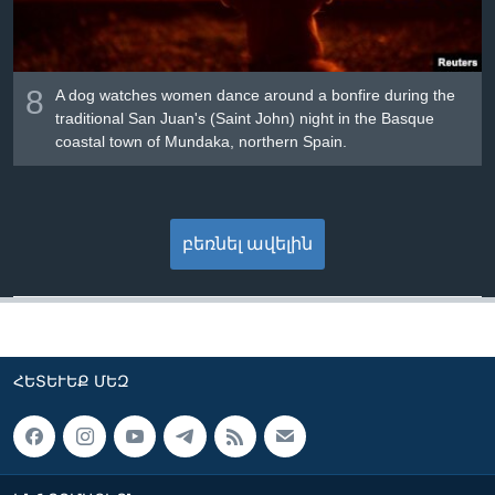
8
A dog watches women dance around a bonfire during the
traditional San Juan's (Saint John) night in the Basque
coastal town of Mundaka, northern Spain.
բեռնել ավելին
ՀԵՏԵՒԵՔ ՄԵԶ