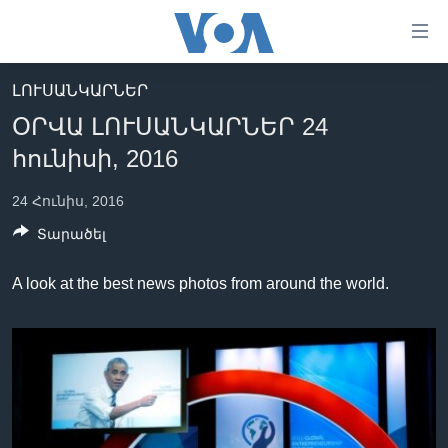
Մատչելի
հղումներ
անցնել
ԼՈՒՍԱՆԿԱՐՆԵՐ
հիմնական
ԳԼԽԱՎՈՐ ԷՋ
ՕՐՎԱ ԼՈՒՍԱՆԿԱՐՆԵՐ 24
բովանդակությանը
ԼՈՒՐԵՐ
անցնել
հունիսի, 2016
հիմնական
ՍՓՅՈՒՌՔ
բովանդակությանը
24 Հունիս, 2016
ՏԵՍԱՆՅՈՒԹԵՐ
հիմնական
Տարածել
բովանդակություն
ՖԻԼՄԵՐ
A look at the best news photos from around the world.
ՄԵՐ ՄԱՍԻՆ
ՖԻԼՄԵՐ
ՈՒԿՐԱԻՆԱԿԱՆ ՊԱՏԵՐԱԶՄ
IN ENGLISH
ՄԵՐ ՄԱՍԻՆ
«ԱՄԵՐԻԿԱՅԻ ՁԱՅՆ»-Ի ԿԱՆՈՆԱԴՐՈՒԹՅՈՒՆ
Learning English
ԿԱՊ ՄԵԶ ՀԵՏ
ՀԵՏԵՒԵՔ ՄԵԶ