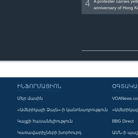
4
A protester carries ye
anniversary of Hong Ko
ԻՆՖՈՐՄԱՑԻՈՆ
ՕԳՏԱԿԱ
Մեր մասին
VOANews.c
Learning English
«Ամերիկայի Ձայն»-ի կանոնադրություն
«Ամերիկայի
Կայքի հասանելիություն
BBG Direct
ՀԵՏԵՒԵՔ ՄԵԶ
Կառավարիչների խորհուրդ
ԱՄՆ-ի պաշ