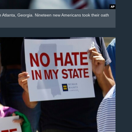
n Atlanta, Georgia. Nineteen new Americans took their oath