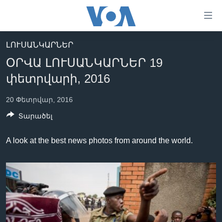
Մատչելի
հղումներ
անցնել
ԼՈՒՍԱՆԿԱՐՆԵՐ
հիմնական
ԳԼԽԱՎՈՐ ԷՋ
ՕՐՎԱ ԼՈՒՍԱՆԿԱՐՆԵՐ 19
բովանդակությանը
ԼՈՒՐԵՐ
անցնել
փետրվարի, 2016
հիմնական
ՍՓՅՈՒՌՔ
բովանդակությանը
20 Փետրվար, 2016
ՏԵՍԱՆՅՈՒԹԵՐ
հիմնական
Տարածել
բովանդակություն
ՖԻԼՄԵՐ
A look at the best news photos from around the world.
ՄԵՐ ՄԱՍԻՆ
ՖԻԼՄԵՐ
ՈՒԿՐԱԻՆԱԿԱՆ ՊԱՏԵՐԱԶՄ
IN ENGLISH
ՄԵՐ ՄԱՍԻՆ
«ԱՄԵՐԻԿԱՅԻ ՁԱՅՆ»-Ի ԿԱՆՈՆԱԴՐՈՒԹՅՈՒՆ
Learning English
ԿԱՊ ՄԵԶ ՀԵՏ
ՀԵՏԵՒԵՔ ՄԵԶ