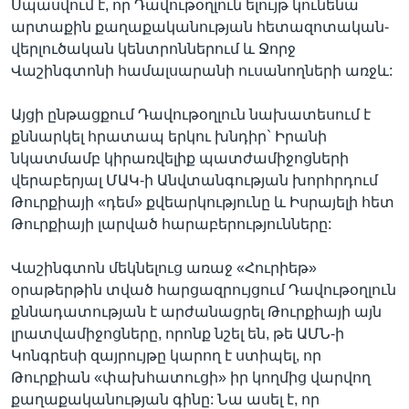
Սպասվում է, որ Դավութօղլուն ելույթ կունենա
արտաքին քաղաքականության հետազոտական-
վերլուծական կենտրոններում և Ջորջ
Վաշինգտոնի համալսարանի ուսանողների առջև:
Այցի ընթացքում Դավութօղլուն նախատեսում է
քննարկել հրատապ երկու խնդիր` Իրանի
նկատմամբ կիրառվելիք պատժամիջոցների
վերաբերյալ ՄԱԿ-ի Անվտանգության խորհրդում
Թուրքիայի «դեմ» քվեարկությունը և Իսրայելի հետ
Թուրքիայի լարված հարաբերությունները:
Վաշինգտոն մեկնելուց առաջ «Հուրիեթ»
օրաթերթին տված հարցազրույցում Դավութօղլուն
քննադատության է արժանացրել Թուրքիայի այն
լրատվամիջոցները, որոնք նշել են, թե ԱՄՆ-ի
Կոնգրեսի զայրույթը կարող է ստիպել, որ
Թուրքիան «փախհատուցի» իր կողմից վարվող
քաղաքականության գինը: Նա ասել է, որ