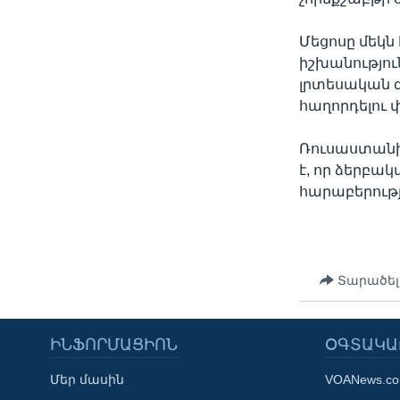
Մեցոսը մեկն 
իշխանությու
լրտեսական 
հաղորդելու փ
Ռուսաստանի 
է, որ ձերբակ
հարաբերությ
Տարածել
ԻՆՖՈՐՄԱՑԻՈՆ
ՕԳՏԱԿԱ
Մեր մասին
VOANews.c