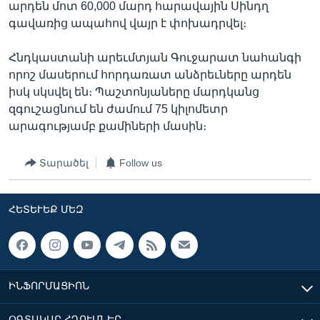
արդեն մոտ 60,000 մարդ հարավային Սինդղ
գավառից ապահով վայր է փոխադրվել։
Հնդկաստանի արեւմտյան Գուջարատ նահանգի
որոշ մասերում հորդառատ անձրեւները արդեն
իսկ սկսվել են։ Պաշտոնյաները մարդկանց
զգուշացնում են ժամում 75 կիլոմետր
արագությամբ քամիների մասին։
Տարածել
Follow us
ՀԵՏԵՒԵՔ ՄԵԶ
ԻՆՖՈՐՄԱՑԻՈՆ
ՕԳՏԱԿԱՐ ՀՂՈՒՄՆԵՐ