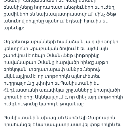
Օմանի, Հնդկաստանի եւ Պակիստանի
բնակիչները հորդառատ անձրեւների եւ ուժեղ
քամիների են նախապատրաստվում, մինչ Ֆեթ
անունով ցիկլոնը սլանում է դեպի հյուսիս եւ
Լեզուներ
արեւելք։
Օդերեւութաբանների համաձայն, այդ փոթորկի
կենտրոնը Արաբական ծովում է եւ այժմ այն
շարժվում է դեպի Օման։ Ֆեթ փոթորիկը
հավանաբար Օմանը հարվածի հինգշաբթի
երեկոյան՝ տեղատարափ անձրեւներով։
Ակնկալվում է, որ փոթորիկն այնուհետեւ
ուղղությունը կփոխի եւ Պակիստանի եւ
Հնդկաստանի առափնյա շրջանները կհարվածի
կիրակի օրը։ Ակնկալվում է, որ մինչ այդ փոթորիկի
ուժգնությունը կարող է թուլանալ։
Պակիստանի նախագահ Ասիֆ Ալի Զարդարին
հրահանգել է նախապատրաստվել փոթորկին եւ