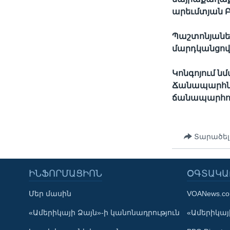
արեւմտյան Բ
Պաշտոնյաներ
մարդկանցով,
Կոնգոյում 
Ճանապարհնե
ճանապարհորդ
Տարածել
ԻՆՖՈՐՄԱՑԻՈՆ
ՕԳՏԱԿԱ
Մեր մասին
VOANews.c
Learning English
«Ամերիկայի Ձայն»-ի կանոնադրություն
«Ամերիկայի