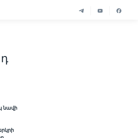
րդ
կ նավի
երկրի
ող