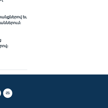
րանքներով եւ
աններում։
ց
րով։