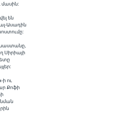
 մասին:
ել են
ալ-Ասադին
խոստումը:
ինաստանը,
ղ Սիրիայի
կետը
լեր:
-ի ու
ար Քոֆի
րի
 նման
երին