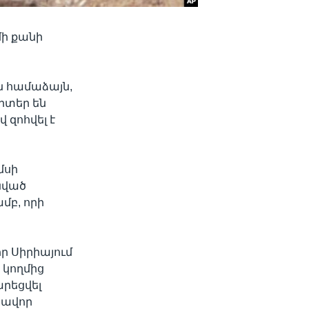
մի քանի
ն համաձայն,
րտեր են
 զոհվել է
մսի
նված
մբ, որի
որ Սիրիայում
 կողմից
րեցվել
խավոր