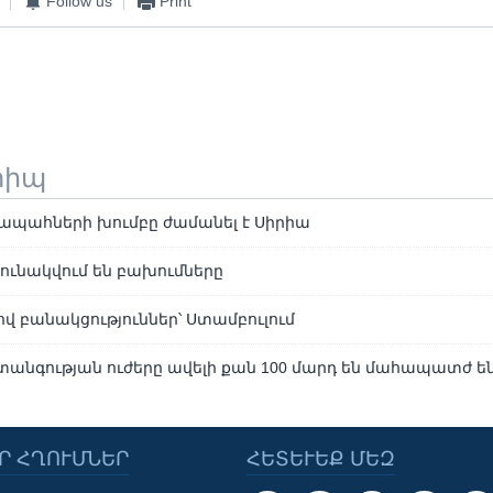
Follow us
Print
տիպ
պահների խումբը ժամանել է Սիրիա
րունակվում են բախումները
վ բանակցություններ՝ Ստամբուլում
տանգության ուժերը ավելի քան 100 մարդ են մահապատժ ե
Ր ՀՂՈՒՄՆԵՐ
ՀԵՏԵՒԵՔ ՄԵԶ