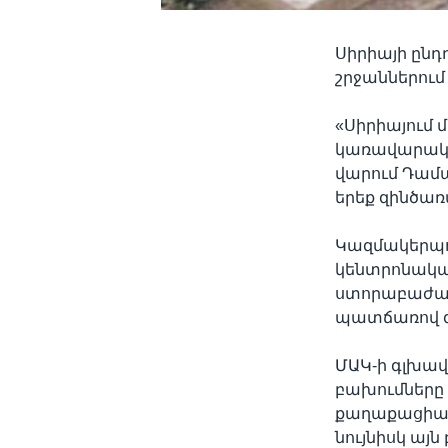
Սիրիայի ընդ
շրջաններում
«Սիրիայում 
կառավարակա
վարում Դամա
երեք զինծառ
Կազմակերպու
կենտրոնակա
ստորաբաժանո
պատճառով զոհ
ՄԱԿ-ի գլխավո
բախումները 
քաղաքացիակ
նույնիսկ այ