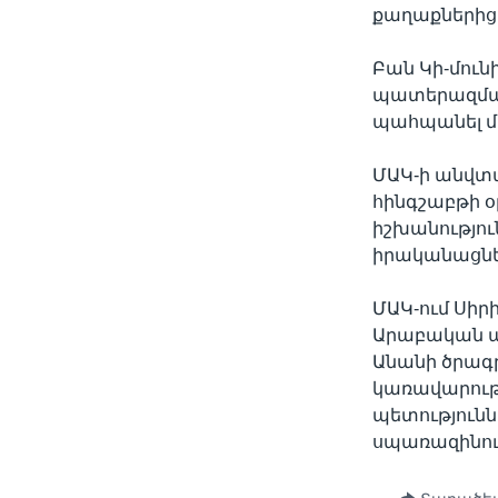
քաղաքներից 
Բան Կի-մուն
պատերազմակ
պահպանել մի
ՄԱԿ-ի անվտա
հինգշաբթի օ
իշխանությու
իրականացնել
ՄԱԿ-ում Սիր
Արաբական պ
Անանի ծրագր
կառավարությ
պետություննե
սպառազինու