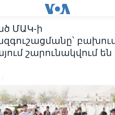
ած ՄԱԿ-ի
զգուշացմանը՝ բախու
յում շարունակվում են