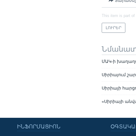
Տարածել
This item is part of
ԼՈՒՐԵՐ
Նմանա
ՄԱԿ-ի խաղաղա
Սիրիայում շա
Սիրիայի հարցո
«Սիրիայի անվ
ԻՆՖՈՐՄԱՑԻՈՆ
ՕԳՏԱԿԱ