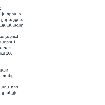
է
 Ավստրիայի
ի ընթացքում
պայմանագիր:
քաղաքում
թացքում
 շաբաթ
ւմ 100
կված
աստանը
ի
ն առևտրի
ադրանքի