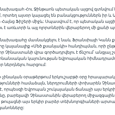
նախագահ Հու Ջինթաոն պետական այցով գտնվում 
, որտեղ այսօր կայացել են բանակցություններն իր և
ր Հայնց Ֆիշերի միջև: Սպասվում է, որ պետական այց
ւ է առևտրի և այլ ոլորտներին վերաբերող մի քանի 
նախագահը մասնակցելու է նաև Ֆրանսիայի Կանն 
րը կայանալիք «Մեծ քսանյակի» հանդիպման, որի ըն
 որ Չինաստանի վրա գործադրվելու է ճնշում՝ անցյալ
ինանսական կայունության եվրոպական հիմնադրամո
ր ներդնելու հարցում:
ի» չինական օրաթերթում երկուշաբթի օրը հրապարա
թյունների համաձայն, ներդրումների փոխարեն Չին
է, որպեսզի Եվրոպան շուկայական ճանաչի այս երկր
ւնը, բարելավի Չինաստանին վերաբերող միջազգայի
 թուլացնի այս երկիր բարձր տեխնոլոգիաների արտ
կանոնները: