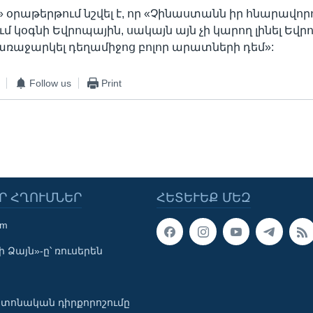
» օրաթերթում նշվել է, որ «Չինաստանն իր հնարավոր
մ կօգնի Եվրոպային, սակայն այն չի կարող լինել Եվր
առաջարկել դեղամիջոց բոլոր արատների դեմ»:
Follow us
Print
Ր ՀՂՈՒՄՆԵՐ
ՀԵՏԵՒԵՔ ՄԵԶ
om
 Ձայն»-ը՝ ռուսերեն
տոնական դիրքորոշումը