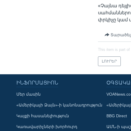
«Չայնա դեյլի
սահմաններու
փրկիչը կամ 
Տարածել
This item is part of
ԼՈՒՐԵՐ
ԻՆՖՈՐՄԱՑԻՈՆ
ՕԳՏԱԿԱ
Մեր մասին
VOANews.c
Learning English
«Ամերիկայի Ձայն»-ի կանոնադրություն
«Ամերիկայի
Կայքի հասանելիություն
BBG Direct
ՀԵՏԵՒԵՔ ՄԵԶ
Կառավարիչների խորհուրդ
ԱՄՆ-ի պաշ