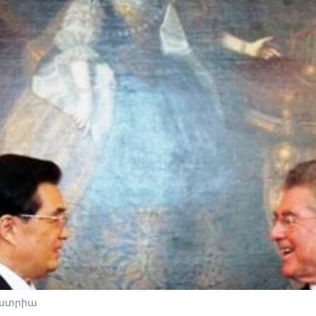
վստրիա