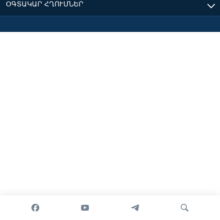
ՕԳՏԱԿԱՐ ՀՂՈՒՄՆԵՐ
Լեզուներ