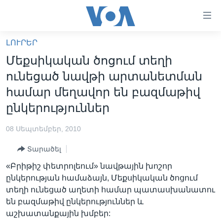
Մատչելի
հղումներ
անցնել
ԼՈՒՐԵՐ
հիմնական
ԳԼԽԱՎՈՐ ԷՋ
Մեքսիկական ծոցում տեղի
բովանդակությանը
ԼՈՒՐԵՐ
անցնել
ունեցած նավթի արտանետման
հիմնական
ՍՓՅՈՒՌՔ
համար մեղավոր են բազմաթիվ
բովանդակությանը
ՏԵՍԱՆՅՈՒԹԵՐ
ընկերություններ
հիմնական
բովանդակություն
ՖԻԼՄԵՐ
08 Սեպտեմբեր, 2010
ՄԵՐ ՄԱՍԻՆ
ՖԻԼՄԵՐ
Տարածել
ՈՒԿՐԱԻՆԱԿԱՆ ՊԱՏԵՐԱԶՄ
IN ENGLISH
ՄԵՐ ՄԱՍԻՆ
«Բրիթիշ փետրոլեում» նավթային խոշոր
«ԱՄԵՐԻԿԱՅԻ ՁԱՅՆ»-Ի ԿԱՆՈՆԱԴՐՈՒԹՅՈՒՆ
ընկերության համաձայն, Մեքսիկական ծոցում
Learning English
տեղի ունեցած աղետի համար պատասխանատու
ԿԱՊ ՄԵԶ ՀԵՏ
են բազմաթիվ ընկերություններ և
ՀԵՏԵՒԵՔ ՄԵԶ
աշխատանքային խմբեր: