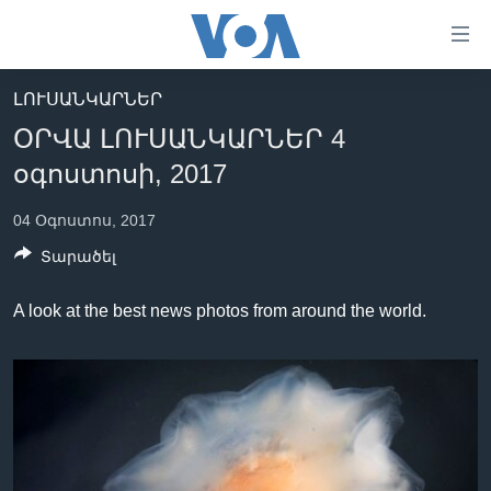
Մատչելի
հղումներ
անցնել
ԼՈՒՍԱՆԿԱՐՆԵՐ
հիմնական
ԳԼԽԱՎՈՐ ԷՋ
ՕՐՎԱ ԼՈՒՍԱՆԿԱՐՆԵՐ 4
բովանդակությանը
ԼՈՒՐԵՐ
անցնել
օգոստոսի, 2017
հիմնական
ՍՓՅՈՒՌՔ
բովանդակությանը
04 Օգոստոս, 2017
ՏԵՍԱՆՅՈՒԹԵՐ
հիմնական
Տարածել
բովանդակություն
ՖԻԼՄԵՐ
A look at the best news photos from around the world.
ՄԵՐ ՄԱՍԻՆ
ՖԻԼՄԵՐ
ՈՒԿՐԱԻՆԱԿԱՆ ՊԱՏԵՐԱԶՄ
IN ENGLISH
ՄԵՐ ՄԱՍԻՆ
«ԱՄԵՐԻԿԱՅԻ ՁԱՅՆ»-Ի ԿԱՆՈՆԱԴՐՈՒԹՅՈՒՆ
Learning English
ԿԱՊ ՄԵԶ ՀԵՏ
ՀԵՏԵՒԵՔ ՄԵԶ