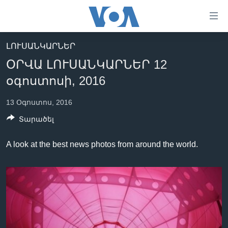
Մատչելի
հղումներ
անցնել
ԼՈՒՍԱՆԿԱՐՆԵՐ
հիմնական
ԳԼԽԱՎՈՐ ԷՋ
ՕՐՎԱ ԼՈՒՍԱՆԿԱՐՆԵՐ 12
բովանդակությանը
ԼՈՒՐԵՐ
անցնել
օգոստոսի, 2016
հիմնական
ՍՓՅՈՒՌՔ
բովանդակությանը
13 Օգոստոս, 2016
ՏԵՍԱՆՅՈՒԹԵՐ
հիմնական
Տարածել
բովանդակություն
ՖԻԼՄԵՐ
A look at the best news photos from around the world.
ՄԵՐ ՄԱՍԻՆ
ՖԻԼՄԵՐ
ՈՒԿՐԱԻՆԱԿԱՆ ՊԱՏԵՐԱԶՄ
IN ENGLISH
ՄԵՐ ՄԱՍԻՆ
«ԱՄԵՐԻԿԱՅԻ ՁԱՅՆ»-Ի ԿԱՆՈՆԱԴՐՈՒԹՅՈՒՆ
Learning English
ԿԱՊ ՄԵԶ ՀԵՏ
ՀԵՏԵՒԵՔ ՄԵԶ