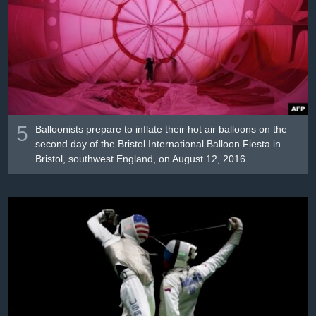
Լեզուներ
5
Balloonists prepare to inflate their hot air balloons on the
second day of the Bristol International Balloon Fiesta in
Bristol, southwest England, on August 12, 2016.