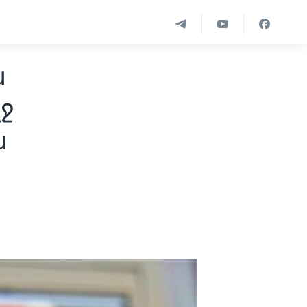
ա
ջ
ն