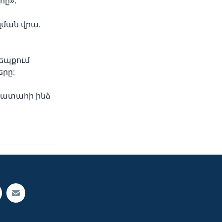
հը»:
լման վրա,
դեպքում
երը:
կպատահի ինձ