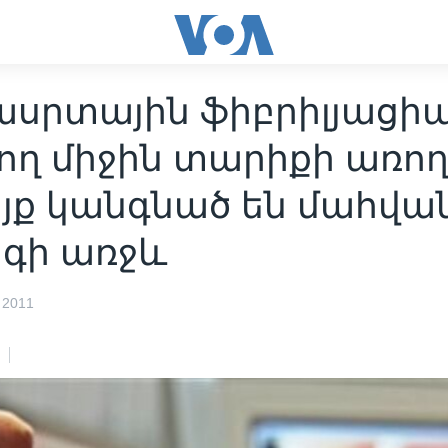
սրտային ֆիբրիլյացի
ող միջին տարիքի առող
յք կանգնած են մահվա
գի առջև
 2011