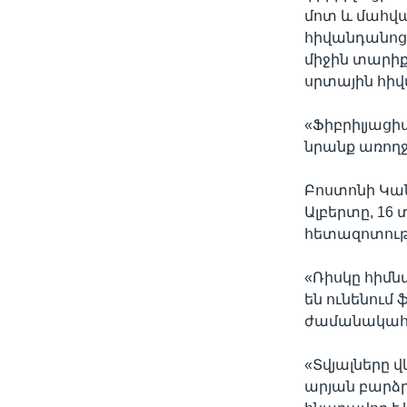
մոտ և մահվա
հիվանդանոցի
միջին տարիք
սրտային հիվա
«Ֆիբրիլյացի
նրանք առողջ 
Բոստոնի Կան
Ալբերտը, 16
հետազոտությ
«Ռիսկը հիմն
են ունենում
ժամանակահ
«Տվյալները վ
արյան բարձր