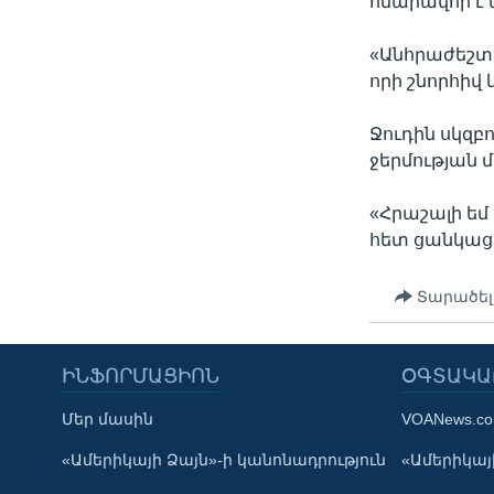
հնարավոր է 
«Անհրաժեշտ 
որի շնորհիվ
Ջուդին սկզբո
ջերմության 
«Հրաշալի եմ 
հետ ցանկացած
Տարածել
ԻՆՖՈՐՄԱՑԻՈՆ
ՕԳՏԱԿԱ
Մեր մասին
VOANews.c
Learning English
«Ամերիկայի Ձայն»-ի կանոնադրություն
«Ամերիկայի