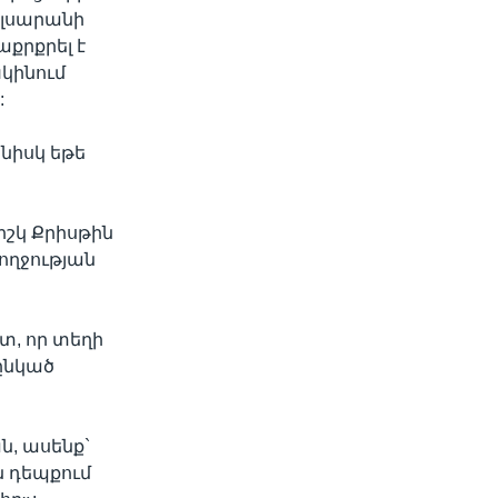
ալսարանի
քրքրել է
խկինում
:
նիսկ եթե
իշկ Քրիսթին
ողջության
տ, որ տեղի
ընկած
ն, ասենք`
ն դեպքում