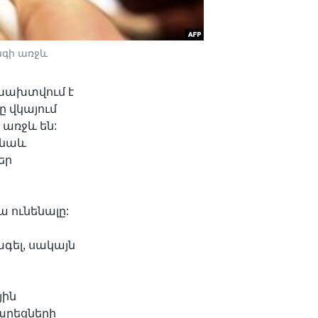
նգի առջև
 խախտվում է
 վկայում
 առջև են:
 նաև
եր
ա ունենալը:
ագել, սակայն
յին
արեցների