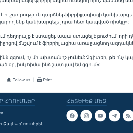
կանխարգելել ֆիբրիլյացիա ունեցող որոշ կանանց մա
է ուշադրություն դարձնել ֆիբրիլյացիայի կանխարգե
 կարող ենք կանխարգելել դրա հետ կապված ռիսկը»:
ւմ դեղորայք է ստացել, ապա ստացել է բուժում, որի 
միջոցով ճնշվում է ֆիբրիլյացիա առաջացնող ազդակն
ինձ զգում, ոչ մի ախտանիշ չունեմ: Չգիտեի, թե ինչ 
 օր, իսկ հիմա ինձ շատ լավ եմ զգում»:
Follow us
Print
Ր ՀՂՈՒՄՆԵՐ
ՀԵՏԵՒԵՔ ՄԵԶ
om
 Ձայն»-ը՝ ռուսերեն