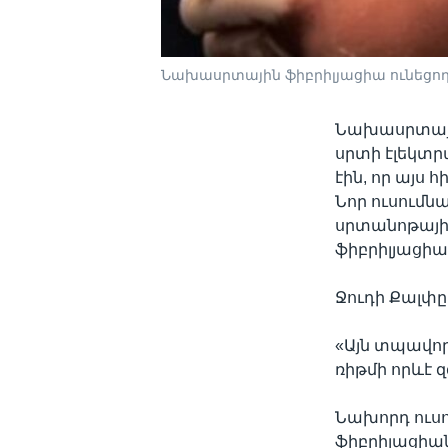
Նախասրտային ֆիբրիլյացիա ունեցող
Նախասրտայի
սրտի էլեկտր
էին, որ այս
Նոր ուսումն
սրտանոթային
ֆիբրիլյացիա
Ջուդի Քալփը 
«Այն տպավոր
ռիթմի որևէ զ
Նախորդ ուսո
ֆիբրիլացիա