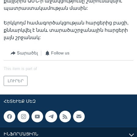
քայլերին ԱՄՆ-ի աջակցությունը շարունակելու
պատրաստակամության մասին:
Երկկողմ համագործակցության հարցերից բացի,
քննարկվել է նաև տարածաշրջանային հարցերի
լայն շրջանակ:
Տարածել
Follow us
This item is part of
ԼՈՒՐԵՐ
ՀԵՏԵՒԵՔ ՄԵԶ
ԻՆՖՈՐՄԱՑԻՈՆ