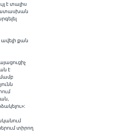
յլ է տալիս
ապատասխան
րգելել
 ավելի քան
այացուցիչ
ան է
տմամբ
յունն
տում
ան,
ձակելու»:
ականում
ներում տիրող