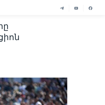
րը
ցիոն