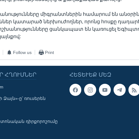
խանությունները միգրանտներին համարում են անօր
ւններ կատարած ներխուժողներ, որոնց հոսքը դադարե
շխանությունները ցանկապատ են կառուցել Եգիպտ
այնքով:
Follow us
Print
Ր ՀՂՈՒՄՆԵՐ
ՀԵՏԵՒԵՔ ՄԵԶ
om
 Ձայն»-ը՝ ռուսերեն
տոնական դիրքորոշումը