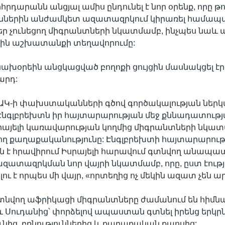
հրդարանն անցյալ ամիս ընդունել է նոր օրենք, որը թու
ւններին անժամկետ ազատազրկում կիրառել համ
 չունեցող միգրանտների նկատմամբ, ինչպես նաև ա
ին աշխատանքի տեղավորումը:
 նախօրեին անցկացված բողոքի ցույցին մասնակցել էր
արդ:
ՄԱԿ-ի փախստականների գծով գործակալության ներկ
նգլբրեխտն իր հայտարարության մեջ քննադատությ
րայելի կառավարության կողմից միգրանտների նկա
ղ քաղաքականությունը: Էնգլբրեխտի հայտարարութ
ւն է հրավիրում Իսրայելի հարավում գտնվող անապա
զատազրկման նոր վայրի նկատմամբ, որը, ըստ էությ
ւ է որպես մի վայր, «որտեղից ոչ մեկին ազատ չեն ար
գտնվող աֆրիկացի միգրանտները ժամանում են հիմն
և Սուդանից՝ փորձելով ապաստան գտնել իրենց երկր
նից, բռնություններից և քաղաքական քաոսից: