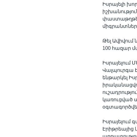
Իսրայելի խոր
իշխանությո
փաստաթղթեր
միգրանտներ
Թել Ավիվում
100 հազար մ
Իսրայելում 
Վալպուրգա Է
ենթարկել Իս
իրականացվո
ուշադրությո
կառուցված ա
օգտագործվելո
Իսրայելում 
Էրիթրեայից 
աղքատությու