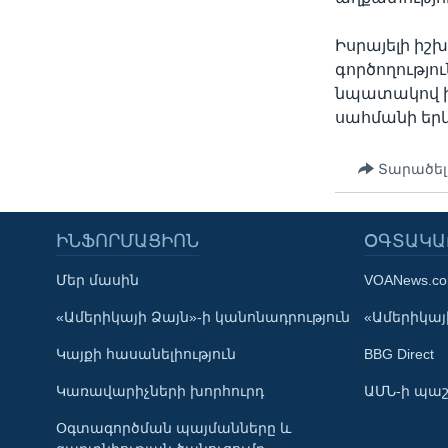
Իսրայելի իշ
գործողությո
նպատակով ի
սահմանի երկ
Տարածել
ԻՆՖՈՐՄԱՑԻՈՆ
ՕԳՏԱԿԱ
Մեր մասին
VOANews.c
Learning English
«Ամերիկայի Ձայն»-ի կանոնադրություն
«Ամերիկայի
Կայքի հասանելիություն
BBG Direct
ՀԵՏԵՒԵՔ ՄԵԶ
Կառավարիչների խորհուրդ
ԱՄՆ-ի պաշ
Օգտագործման պայմանները և