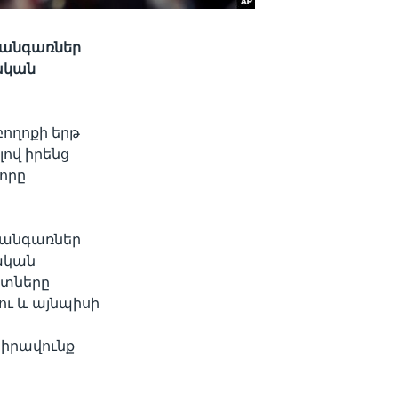
 կանգառներ
պական
ողոքի երթ
ով իրենց
որը
 կանգառներ
պական
նտները
ու և այնպիսի
իրավունք