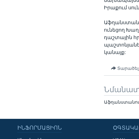
նախապայմանն
Իրաքում սու
Աֆղանստանի 
ունեցող Խաղ
դաշտային հ
պաշտոնյանե
կանայք:
Տարածել
Նմանա
Աֆղանստանու
ԻՆՖՈՐՄԱՑԻՈՆ
ՕԳՏԱԿԱ