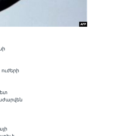
տ
նի
 ուժերի
հետ
րաժարվեն
այի