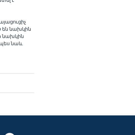
տել է
այացուցիչ
ծ են նախկին
ի նախկին
չպես նաև