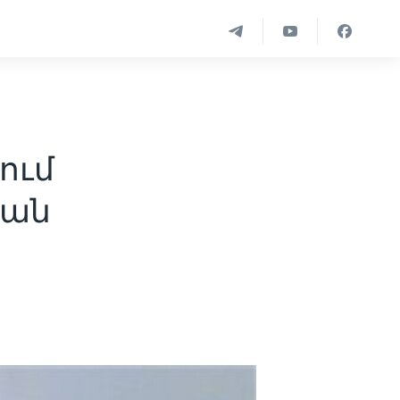
ում
յան