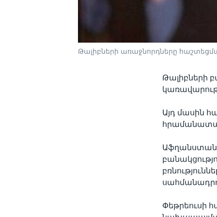
Թալիբների առաջնորդները հաշտեցմա
Թալիբների 
կառավարությ
Այդ մասին հ
հրամանատար,
Աֆղանստանի
բանակցությո
բռնությունն
սահմանադրու
Փեթրեուսի հ