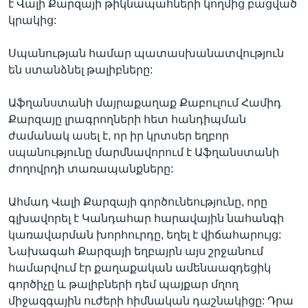
է Վալի Քարզայի թիկնապահների կողմից բացված
կրակից:
Սպանության համար պատասխանատվություն
են ստանձնել թալիբները:
Աֆղանստանի մայրաքաղաք Քաբուլում Համիդ
Քարզայը լրագրողների հետ հանդիպման
ժամանակ ասել է, որ իր կրտսեր եղբոր
սպանությունը մարմնավորում է Աֆղանստանի
ժողովրդի տառապանքները:
Ահմադ Վալի Քարզայի գործունեությունը, որը
գլխավորել է Կանդահար հարավային նահանգի
կառավարման խորհուրդը, եղել է վիճահարույց:
Նախագահ Քարզայի եղբայրն այս շրջանում
համարվում էր քաղաքական ամենաազդեցիկ
գործիչը և թալիբների դեմ պայքար մղող
միջազգային ուժերի հիմնական դաշնակիցը: Դրա