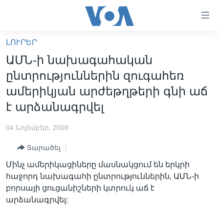
Մատչելի
հղումներ
անցնել
ԼՈՒՐԵՐ
հիմնական
ԳԼԽԱՎՈՐ ԷՋ
ԱՄՆ-ի նախագահական
բովանդակությանը
ԼՈՒՐԵՐ
անցնել
ընտրություններին զուգահեռ
հիմնական
ՍՓՅՈՒՌՔ
ամերիկյան արժեթղթերի գնի աճ
բովանդակությանը
ՏԵՍԱՆՅՈՒԹԵՐ
է արձանագրվել
հիմնական
բովանդակություն
ՖԻԼՄԵՐ
04 Նոյեմբեր, 2008
ՄԵՐ ՄԱՍԻՆ
ՖԻԼՄԵՐ
Տարածել
ՈՒԿՐԱԻՆԱԿԱՆ ՊԱՏԵՐԱԶՄ
IN ENGLISH
ՄԵՐ ՄԱՍԻՆ
Մինչ ամերիկացիները մասնակցում են երկրի
«ԱՄԵՐԻԿԱՅԻ ՁԱՅՆ»-Ի ԿԱՆՈՆԱԴՐՈՒԹՅՈՒՆ
հաջորդ նախագահի ընտրություններին, ԱՄՆ-ի
Learning English
բորսայի ցուցանիշների կտրուկ աճ է
ԿԱՊ ՄԵԶ ՀԵՏ
արձանագրվել:
ՀԵՏԵՒԵՔ ՄԵԶ