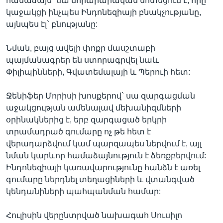
համաձայն` սա նորարարական մոտեցում է, որը
կաջակցի ինչպես Ինդոնեզիայի բնակչությանը,
այնպես էլ` բնությանը:
Նման, բայց ավելի փոքր մասշտաբի
պայմանագրեր են ստորագրվել նաև
Փիլիպինների, Գվատեմալայի և Պերուի հետ:
Ջենիֆեր Մորիսի խոսքերով` սա զարգացման
աջակցության ամենալավ մեխանիզմների
օրինակներից է, երբ զարգացած երկրի
տրամադրած գումարը ոչ թե հետ է
վերադարձվում կամ պարզապես ներվում է, այլ
նման կարևոր համաձայնություն է ձեռքբերվում:
Ինդոնեզիայի կառավարությունը հանձն է առել
գումարը ներդնել տեղացիների և վտանգված
կենդանիների պահպանման համար:
Հուլիսին վերընտրված նախագահ Սուսիլո