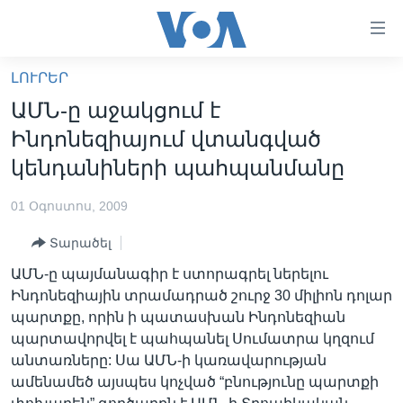
Մատչելի
հղումներ
անցնել
ԼՈՒՐԵՐ
հիմնական
ԳԼԽԱՎՈՐ ԷՋ
ԱՄՆ-ը աջակցում է
բովանդակությանը
ԼՈՒՐԵՐ
անցնել
Ինդոնեզիայում վտանգված
հիմնական
ՍՓՅՈՒՌՔ
կենդանիների պահպանմանը
բովանդակությանը
ՏԵՍԱՆՅՈՒԹԵՐ
հիմնական
01 Օգոստոս, 2009
բովանդակություն
ՖԻԼՄԵՐ
Տարածել
ՄԵՐ ՄԱՍԻՆ
ՖԻԼՄԵՐ
ԱՄՆ-ը պայմանագիր է ստորագրել ներելու
ՈՒԿՐԱԻՆԱԿԱՆ ՊԱՏԵՐԱԶՄ
IN ENGLISH
ՄԵՐ ՄԱՍԻՆ
Ինդոնեզիային տրամադրած շուրջ 30 միլիոն դոլար
պարտքը, որին ի պատասխան Ինդոնեզիան
«ԱՄԵՐԻԿԱՅԻ ՁԱՅՆ»-Ի ԿԱՆՈՆԱԴՐՈՒԹՅՈՒՆ
Learning English
պարտավորվել է պահպանել Սումատրա կղզում
ԿԱՊ ՄԵԶ ՀԵՏ
անտառները: Սա ԱՄՆ-ի կառավարության
ամենամեծ այսպես կոչված “բնությունը պարտքի
ՀԵՏԵՒԵՔ ՄԵԶ