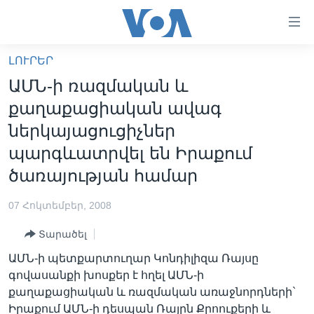
Մատչելի
հղումներ
անցնել
ԼՈՒՐԵՐ
հիմնական
ԳԼԽԱՎՈՐ ԷՋ
ԱՄՆ-ի ռազմական և
բովանդակությանը
ԼՈՒՐԵՐ
անցնել
քաղաքացիական ավագ
հիմնական
ՍՓՅՈՒՌՔ
ներկայացուցիչներ
բովանդակությանը
ՏԵՍԱՆՅՈՒԹԵՐ
պարգևատրվել են Իրաքում
հիմնական
բովանդակություն
ծառայության համար
ՖԻԼՄԵՐ
ՄԵՐ ՄԱՍԻՆ
ՖԻԼՄԵՐ
07 Հոկտեմբեր, 2008
ՈՒԿՐԱԻՆԱԿԱՆ ՊԱՏԵՐԱԶՄ
IN ENGLISH
ՄԵՐ ՄԱՍԻՆ
Տարածել
«ԱՄԵՐԻԿԱՅԻ ՁԱՅՆ»-Ի ԿԱՆՈՆԱԴՐՈՒԹՅՈՒՆ
ԱՄՆ-ի պետքարտուղար Կոնդիլիզա Ռայսը
Learning English
գովասանքի խոսքեր է հղել ԱՄՆ-ի
ԿԱՊ ՄԵԶ ՀԵՏ
քաղաքացիական և ռազմական առաջնորդների`
ՀԵՏԵՒԵՔ ՄԵԶ
Իրաքում ԱՄՆ-ի դեսպան Ռայըն Քրոուքերի և