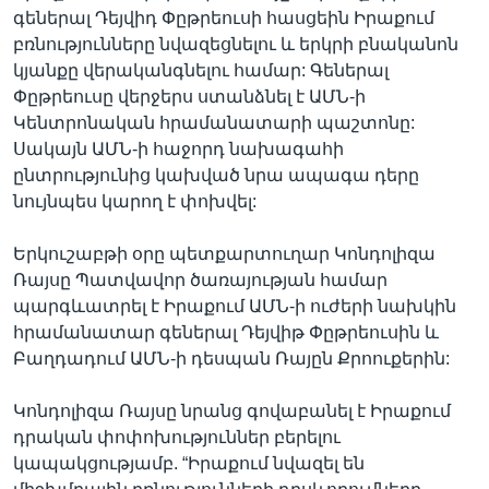
գեներալ Դեյվիդ Փըթրեուսի հասցեին Իրաքում
բռնությունները նվազեցնելու և երկրի բնականոն
կյանքը վերականգնելու համար: Գեներալ
Լեզուներ
Փըթրեուսը վերջերս ստանձնել է ԱՄՆ-ի
Կենտրոնական հրամանատարի պաշտոնը:
Սակայն ԱՄՆ-ի հաջորդ նախագահի
ընտրությունից կախված նրա ապագա դերը
նույնպես կարող է փոխվել:
Երկուշաբթի օրը պետքարտուղար Կոնդոլիզա
Ռայսը Պատվավոր ծառայության համար
պարգևատրել է Իրաքում ԱՄՆ-ի ուժերի նախկին
հրամանատար գեներալ Դեյվիթ Փըթրեուսին և
Բաղդադում ԱՄՆ-ի դեսպան Ռայըն Քրոուքերին:
Կոնդոլիզա Ռայսը նրանց գովաբանել է Իրաքում
դրական փոփոխություններ բերելու
կապակցությամբ. “Իրաքում նվազել են