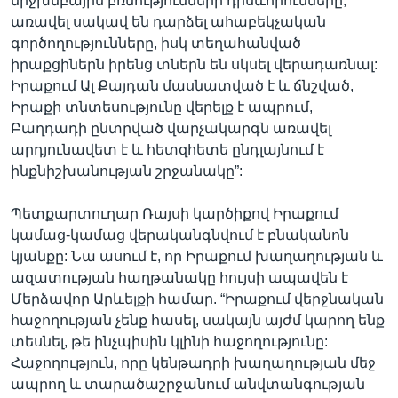
միջխմբային բռնությունների դրսևորումները,
առավել սակավ են դարձել ահաբեկչական
գործողությունները, իսկ տեղահանված
իրաքցիներն իրենց տներն են սկսել վերադառնալ:
Իրաքում Ալ Քայդան մասնատված է և ճնշված,
Իրաքի տնտեսությունը վերելք է ապրում,
Բաղդադի ընտրված վարչակարգն առավել
արդյունավետ է և հետզհետե ընդլայնում է
ինքնիշխանության շրջանակը”:
Պետքարտուղար Ռայսի կարծիքով Իրաքում
կամաց-կամաց վերականգնվում է բնականոն
կյանքը: Նա ասում է, որ Իրաքում խաղաղության և
ազատության հաղթանակը հույսի ապավեն է
Մերձավոր Արևելքի համար. “Իրաքում վերջնական
հաջողության չենք հասել, սակայն այժմ կարող ենք
տեսնել, թե ինչպիսին կլինի հաջողությունը:
Հաջողություն, որը կենթադրի խաղաղության մեջ
ապրող և տարածաշրջանում անվտանգության