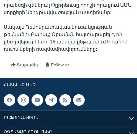
որպեսզի գեներալ Փըթրեուսը որոշի Իրաքում ԱՄՆ
զորքերի ներգրավվածության աստիճանը:
Սակայն Դեմոկրատական կուսակցության
թեկնածու Բարաք Օբաման հայտարարել է, որ
ընտրվելուց հետո 16 ամսվա ընթացքում Իրաքից
դուրս կբերի ռազմամիավորումները:
Տարածել
Follow us
ՀԵՏԵՒԵՔ ՄԵԶ
ԻՆՖՈՐՄԱՑԻՈՆ
ՕԳՏԱԿԱՐ ՀՂՈՒՄՆԵՐ