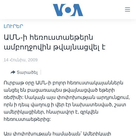
Մատչելի
հղումներ
անցնել
ԼՈՒՐԵՐ
հիմնական
ԳԼԽԱՎՈՐ ԷՋ
ԱՄՆ-ի հեռուստաեթերն
բովանդակությանը
ԼՈՒՐԵՐ
անցնել
ամբողջովին թվայնացվել է
հիմնական
ՍՓՅՈՒՌՔ
բովանդակությանը
14 Հունիս, 2009
ՏԵՍԱՆՅՈՒԹԵՐ
հիմնական
Տարածել
բովանդակություն
ՖԻԼՄԵՐ
Ուրբաթ օրը ԱՄՆ-ի բոլոր հեռուստակայաններն
ՄԵՐ ՄԱՍԻՆ
ՖԻԼՄԵՐ
անցել են բացառապես թվայնացված եթերի
ռեժիմի: Սակայն այս փոփոխության արդյունքում,
ՈՒԿՐԱԻՆԱԿԱՆ ՊԱՏԵՐԱԶՄ
IN ENGLISH
ՄԵՐ ՄԱՍԻՆ
որն ի դեպ վաղուց ի վեր էր նախատեսված, շատ
«ԱՄԵՐԻԿԱՅԻ ՁԱՅՆ»-Ի ԿԱՆՈՆԱԴՐՈՒԹՅՈՒՆ
ամերիկացիներ, հնարավոր է, զրկվեն
Learning English
հեռուստաեթերից:
ԿԱՊ ՄԵԶ ՀԵՏ
ՀԵՏԵՒԵՔ ՄԵԶ
Այս փոփոխության համաձայն` Ամերիկայի