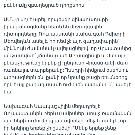
բռնկումը զբաղեցրած դիրքերին:
ԱՄՆ-ը կոչ է արել, որպեսզի զինադադարի
իրականացմանը հետևեն միջազգային
դիտորդները: Ռուսաստանի նախագահ Դմիտրի
Մեդվեդևն ասել է, որ դեմ չէ այդ գաղափարին`
միևնույն ժամանակ ավելացնելով, որ Վրաստանից
անջատված` չճանաչված Աբխազիայի և Օսիայի
բնակչությունը երբեք չի ընդունի Վրաստանի մաս
դառնալու տարբերակը: "Խնդրի հիմքում օսերն ու
աբխազներն են, քանի որ նրանք բացի ռուսներից
որևէ այլ քաղաղապահ ուժի չեն վստանում," ասել է
նա:
Նախագահ Սաակաշվիլին մեղադրել է
Ռուսաստանին թերևս ամիսներ առաջ ռազմական
այս ներխուժումը պլանավորելու մեջ և ասել է, որ
իր երկիրը երբեք չի ընկճվի: "Մենք երբեք չենք