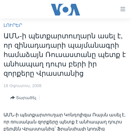
Մատչելի
հղումներ
անցնել
ԼՈՒՐԵՐ
հիմնական
ԳԼԽԱՎՈՐ ԷՋ
ԱՄՆ-ի պետքարտուղարն ասել է,
բովանդակությանը
ԼՈՒՐԵՐ
անցնել
որ զինադադարի պայմանագրի
հիմնական
ՍՓՅՈՒՌՔ
համաձայն Ռուսաստանը պետք է
բովանդակությանը
ՏԵՍԱՆՅՈՒԹԵՐ
անհապաղ դուրս բերի իր
հիմնական
բովանդակություն
զորքերը Վրաստանից
ՖԻԼՄԵՐ
ՄԵՐ ՄԱՍԻՆ
ՖԻԼՄԵՐ
18 Օգոստոս, 2008
ՈՒԿՐԱԻՆԱԿԱՆ ՊԱՏԵՐԱԶՄ
IN ENGLISH
ՄԵՐ ՄԱՍԻՆ
Տարածել
«ԱՄԵՐԻԿԱՅԻ ՁԱՅՆ»-Ի ԿԱՆՈՆԱԴՐՈՒԹՅՈՒՆ
Learning English
ԱՄՆ-ի պետքարտուղար Կոնդոլիզա Ռայսն ասել է,
ԿԱՊ ՄԵԶ ՀԵՏ
որ ռուսական զորքերը պետք է անհապաղ դուրս
ՀԵՏԵՒԵՔ ՄԵԶ
բերվեն Վրաստանից` Ֆրանսիայի կողմից