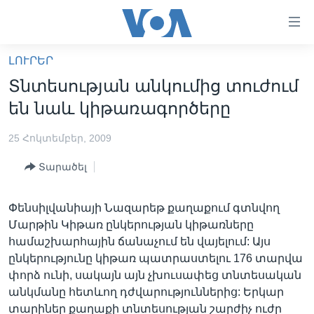
Մատչելի
հղումներ
անցնել
ԼՈՒՐԵՐ
հիմնական
ԳԼԽԱՎՈՐ ԷՋ
Տնտեսության անկումից տուժում
բովանդակությանը
ԼՈՒՐԵՐ
անցնել
են նաև կիթառագործերը
հիմնական
ՍՓՅՈՒՌՔ
բովանդակությանը
25 Հոկտեմբեր, 2009
ՏԵՍԱՆՅՈՒԹԵՐ
հիմնական
Տարածել
բովանդակություն
ՖԻԼՄԵՐ
ՄԵՐ ՄԱՍԻՆ
ՖԻԼՄԵՐ
Փենսիլվանիայի Նազարեթ քաղաքում գտնվող
Մարթին Կիթառ ընկերության կիթառները
ՈՒԿՐԱԻՆԱԿԱՆ ՊԱՏԵՐԱԶՄ
IN ENGLISH
ՄԵՐ ՄԱՍԻՆ
համաշխարհային ճանաչում են վայելում: Այս
«ԱՄԵՐԻԿԱՅԻ ՁԱՅՆ»-Ի ԿԱՆՈՆԱԴՐՈՒԹՅՈՒՆ
ընկերությունը կիթառ պատրաստելու 176 տարվա
Learning English
փորձ ունի, սակայն այն չխուսափեց տնտեսական
ԿԱՊ ՄԵԶ ՀԵՏ
անկմանը հետևող դժվարություններից: Երկար
ՀԵՏԵՒԵՔ ՄԵԶ
տարիներ քաղաքի տնտեսության շարժիչ ուժը