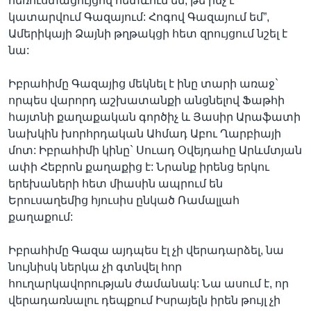
հեռուստացույցով հետևում եմ, թե ինչ է
կատարվում Գազայում: Հոգով Գազայում եմ”,
Ամերիկայի Ձայնի թղթակցի հետ զրույցում նշել է
նա:
Իբրահիմը Գազայից մեկնել է ինը տարի առաջ`
որպես վարորդ աշխատանքի անցնելով Ֆաթհի
հայտնի քաղաքական գործիչ և Յասիր Արաֆատի
նախկին խորհրդական Ահմադ Աբու Ղարբիայի
մոտ: Իբրահիմի կինը` Սուադ Օվեյդահը Արևմտյան
ափի Հեբրոն քաղաքից է: Նրանք իրենց երկու
երեխաների հետ միասին ապրում են
Երուսաղեմից հյուսիս ընկած Ռամալլահ
քաղաքում:
Իբրահիմը Գազա այդպես էլ չի վերադարձել, նա
նույնիսկ ներկա չի գտնվել հոր
հուղարկավորության ժամանակ: Նա ասում է, որ
վերադառնալու դեպքում Իսրայելն իրեն թույլ չի