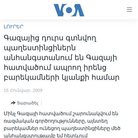
Մատչելի
հղումներ
անցնել
ԼՈՒՐԵՐ
հիմնական
ԳԼԽԱՎՈՐ ԷՋ
Գազայից դուրս գտնվող
բովանդակությանը
ԼՈՒՐԵՐ
անցնել
պաղեստինցիներն
հիմնական
ՍՓՅՈՒՌՔ
անհանգստանում են Գազայի
բովանդակությանը
ՏԵՍԱՆՅՈՒԹԵՐ
հատվածում ապրող իրենց
հիմնական
բովանդակություն
բարեկամների կյանքի համար
ՖԻԼՄԵՐ
ՄԵՐ ՄԱՍԻՆ
ՖԻԼՄԵՐ
15 Հունվար, 2009
ՈՒԿՐԱԻՆԱԿԱՆ ՊԱՏԵՐԱԶՄ
IN ENGLISH
ՄԵՐ ՄԱՍԻՆ
Տարածել
«ԱՄԵՐԻԿԱՅԻ ՁԱՅՆ»-Ի ԿԱՆՈՆԱԴՐՈՒԹՅՈՒՆ
Մինչ Գազայի հատվածում շարունակվում են
Learning English
ռազմական գործողությունները, այնտեղ
ԿԱՊ ՄԵԶ ՀԵՏ
բարեկամներ ունեցող պաղեստինցիները մեծ
ՀԵՏԵՒԵՔ ՄԵԶ
անհանգստությամբ եմ հետևում