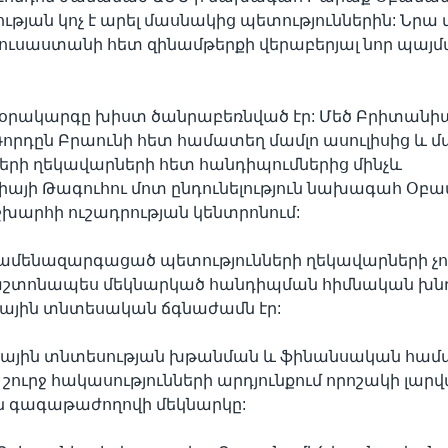
թյան կոչ է արել մասնակից պետություններին: Նրա մ
ւսաստանի հետ զինամթերքի վերաբերյալ նոր պայ
րակարգը խիստ ծանրաբեռնված էր: Մեծ Բրիտանի
րդըն Բրաունի հետ համատեղ մամլո ասուլիսից և 
երի ղեկավարների հետ հանդիպումներից մինչև
այի Թագուհու մոտ ընդունելություն նախագահ Օբա
շխարհի ուշադրության կենտրոնում:
 ամենազարգացած պետությունների ղեկավարների չ
աշտոնապես մեկնարկած հանդիպման հիմնական խն
յին տնտեսական ճգնաժամն էր:
յին տնտեսության խթանման և ֆինանսական համ
շուրջ հակասությունների արդյունքում որոշակի լարվ
 գագաթաժողովի մեկնարկը: