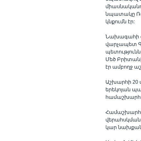
միասնականու
նպատակը Ռո
կնքումն էր:
Նախագահի օ
վարչապետ Գո
պետությունն
Մեծ Բրիտանի
էր ամբողջ ա
Աշխարհի 20
երեկոյան պ
համաշխարհա
Համաշխարհա
վերահսկման 
կար նախքան