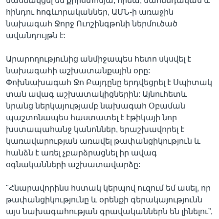
մասնակցել են քրիստոնյա, հրեա, մահմեդական և
հինդու հոգևորականներ, ԱՄՆ-ի առաջին
նախագահ Ջորջ Ուոշինգթոնի ներմուծած
ավանդույթն է:
Արարողությունից անմիջապես հետո սկսվել է
նախագահի աշխատանքային օրը:
Փոխնախագահ Ջո Բայդընը երդվեցրել է Սպիտակ
տան ավագ աշխատակիցներին: Այնուհետև
նրանց ներկայությամբ նախագահ Օբաման
պաշտոնապես հաստատել է էթիկայի նոր
խստապահանջ կանոններ, երաշխավորել է
կառավարության առավել թափանցիկություն և
հանձն է առել չբարձրացնել իր ավագ
օգնականների աշխատավարձը:
"Հնարավորինս հստակ կերպով ուզում եմ ասել, որ
թափանցիկությունը և օրենքի գերակայությունն
այս նախագահության գրավականներն են լինելու”,