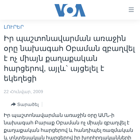
Մատչելի
հղումներ
անցնել
ԼՈՒՐԵՐ
հիմնական
ԳԼԽԱՎՈՐ ԷՋ
Իր պաշտոնավարման առաջին
բովանդակությանը
ԼՈՒՐԵՐ
անցնել
օրը նախագահ Օբաման զբաղվել
հիմնական
ՍՓՅՈՒՌՔ
է ոչ միայն քաղաքական
բովանդակությանը
ՏԵՍԱՆՅՈՒԹԵՐ
հարցերով, այլև` այցելել է
հիմնական
բովանդակություն
եկեղեցի
ՖԻԼՄԵՐ
ՄԵՐ ՄԱՍԻՆ
ՖԻԼՄԵՐ
22 Հունվար, 2009
ՈՒԿՐԱԻՆԱԿԱՆ ՊԱՏԵՐԱԶՄ
IN ENGLISH
ՄԵՐ ՄԱՍԻՆ
Տարածել
«ԱՄԵՐԻԿԱՅԻ ՁԱՅՆ»-Ի ԿԱՆՈՆԱԴՐՈՒԹՅՈՒՆ
Իր պաշտոնավարման առաջին օրը ԱՄՆ-ի
Learning English
նախագահ Բարաք Օբաման ոչ միայն զբաղվել է
ԿԱՊ ՄԵԶ ՀԵՏ
քաղաքական հարցերով և հանդիպել ռազմական
ՀԵՏԵՒԵՔ ՄԵԶ
և տնտեսական հարցերով իր խորհրդականների