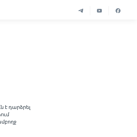
ը
 է դարձրել
ձում
ամբողջ