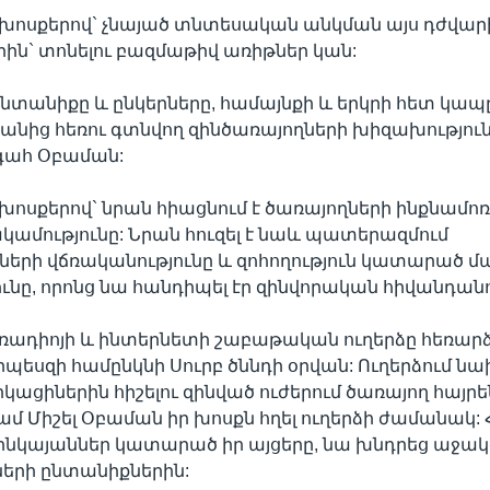
ոսքերով` չնայած տնտեսական անկման այս դժվար
ն` տոնելու բազմաթիվ առիթներ կան:
ընտանիքը և ընկերները, համայնքի և երկրի հետ կապ
անից հեռու գտնվող զինծառայողների խիզախությունն 
ագահ Օբաման:
սքերով` նրան հիացնում է ծառայողների ինքնամոռ
մությունը: Նրան հուզել է նաև պատերազմում
երի վճռականությունը և զոհողություն կատարած 
ւնը, որոնց նա հանդիպել էր զինվորական հիվանդանո
ադիոյի և ինտերնետի շաբաթական ուղերձը հեռարձ
որպեսզի համընկնի Սուրբ ծննդի օրվան: Ուղերձում 
րիկացիներին հիշելու զինված ուժերում ծառայող հայր
մ Միշել Օբաման իր խոսքն հղել ուղերձի ժամանակ: 
զինկայաններ կատարած իր այցերը, նա խնդրեց աջակ
երի ընտանիքներին: