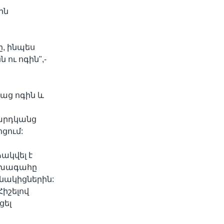
ին
ը, ինպես
ու ոգին",-
աց ոգին և
մարդկանց
ցում:
ակվել է
նախագահը
ենակիցներին:
Հիշելով
ցել