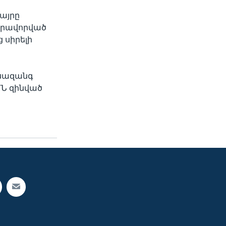
հայրը
վիրավորված
 սիրելի
ոսազանգ
ՄՆ զինված