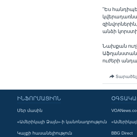
"Ես հանդիպել
կվերադառնան
զինվորներին
անձի կորստի 
Նախքան ուղ
Աֆղանստանու
ուժերի անդա
Տարածել
ԻՆՖՈՐՄԱՑԻՈՆ
ՕԳՏԱԿԱ
Մեր մասին
VOANews.c
Learning English
«Ամերիկայի Ձայն»-ի կանոնադրություն
«Ամերիկայի
Կայքի հասանելիություն
BBG Direct
ՀԵՏԵՒԵՔ ՄԵԶ