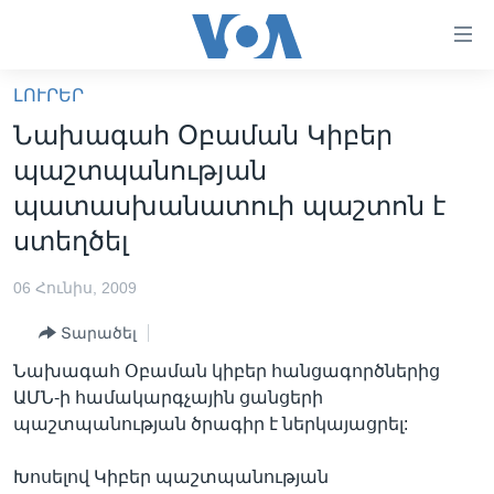
Մատչելի
հղումներ
անցնել
ԼՈՒՐԵՐ
հիմնական
ԳԼԽԱՎՈՐ ԷՋ
Նախագահ Օբաման Կիբեր
բովանդակությանը
ԼՈՒՐԵՐ
անցնել
պաշտպանության
հիմնական
ՍՓՅՈՒՌՔ
պատասխանատուի պաշտոն է
բովանդակությանը
ՏԵՍԱՆՅՈՒԹԵՐ
ստեղծել
հիմնական
բովանդակություն
ՖԻԼՄԵՐ
06 Հունիս, 2009
ՄԵՐ ՄԱՍԻՆ
ՖԻԼՄԵՐ
Տարածել
ՈՒԿՐԱԻՆԱԿԱՆ ՊԱՏԵՐԱԶՄ
IN ENGLISH
ՄԵՐ ՄԱՍԻՆ
Նախագահ Օբաման կիբեր հանցագործներից
«ԱՄԵՐԻԿԱՅԻ ՁԱՅՆ»-Ի ԿԱՆՈՆԱԴՐՈՒԹՅՈՒՆ
ԱՄՆ-ի համակարգչային ցանցերի
Learning English
պաշտպանության ծրագիր է ներկայացրել:
ԿԱՊ ՄԵԶ ՀԵՏ
ՀԵՏԵՒԵՔ ՄԵԶ
Խոսելով Կիբեր պաշտպանության