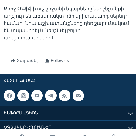
Ջորջ Օ'Քիֆի ուշ շրջանի նկարները ներշնչանքի
աղբյուր են աբստրակտ ոճի երիտասարդ սերնդի
համար: Նրա աշխատանքները դեռ շարունակում
են տպավորել և ներշնչել բոլոր
արվեստասերներին:
Տարածել
Follow us
ՀԵՏԵՒԵՔ ՄԵԶ
ԻՆՖՈՐՄԱՑԻՈՆ
ՕԳՏԱԿԱՐ ՀՂՈՒՄՆԵՐ