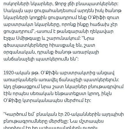
ոսկորների նկարներ, Ջորջ լճի բնապատկերներ:
Սակայն այս ցուցահանդեսում արդեն իսկ ծանոթ
նկարների կողքին ցուցադրում ենք Օ’Քիֆի զուտ
աբստրակտ նկարները, որոնք ինքը հաճախ չէր
ցուցադրում",-ասում է թանգարանի ղեկավար
Էլզա Սմիթգալը և շարունակում: "Նրա
գծապատկերները հիասքանչ են, շատ
օրգանական, դրանք ծանոթ առարկայի
անճանաչելի պատկերումն են":
1920-ական թթ. Օ’Քիֆն աբստրակտից անցավ
առարկաներն առավել ճանաչելի պատկերելուն:
Այդ ընթացքում նրա շատ նկարներ բնութագրվում
էին որպես սեռական ենթատեքստ կրող, ինչն
Օ’Քիֆը կտրականապես մերժում էր:
"Կարծում եմ` բնական էր 20-ականներին այդպիսի
բնութագրումները մերժելը: Նա մշտապես
փորձում էր իր աշխատանքներն ուղղել