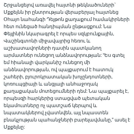
Շրջանցելով առավել հայտնի թեկնածուների`
Մքքեյնն իր ընտրության վերաբերյալ հայտնեց
Օհայո նահանգի Դեյթոն քաղաքում համակիրների
հետ ունեցած հանդիպման ընթացքում: Նա
Փեյլինին նկարագրել է որպես սզկբունքային,
Վաշինգտոնի միջավայրից հեռու և
աշխատավորների դասին պատկանող
արմատներ ունեցող անձնավորության: “Ես գտել
եմ հիանալի վարկանիշ ունեցող մի
անձնավորության, ով պայքարում է հատուկ
շահերի, բյուրոկրատական խոչընդոտների,
կոռուպցիայի և անցյալի անհաջողակ
քաղաքական մոտեցումների դեմ: Նա պայքարել է,
որպեսզի հարկերից ստացված պետական
եկամուտները ոչ պատշաճ կերպով և
նպատակներով չվատնվեն, այլ նպաստեն
բնակչության պահանջների բարելավմանը,” ասել է
Մքքեյնը: