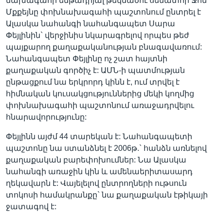
նախագահի ենթադրյալ թեկնածու սենատոր Ջոն
Մքքեյնը փոխնախագահի պաշտոնում ընտրել է
Ալասկա նահանգի նահանգապետ Սարա
Փեյլինին` վերջինիս նկարագրելով որպես թեժ
Լեզուներ
պայքարող քաղաքականության բնագավառում:
Նահանգապետ Փեյլինը ոչ շատ հայտնի
քաղաքական գործիչ է: ԱՄՆ-ի պատմության
ընթացքում նա երկրորդ կինն է, ում տրվել է
հիմնական կուսակցություններից մեկի կողմից
փոխնախագահի պաշտոնում առաջադրվելու
հնարավորությունը:
Փեյլինն այժմ 44 տարեկան է: Նահանգապետի
պաշտոնը նա ստանձնել է 2006թ.` հանձն առնելով
քաղաքական բարեփոխումներ: Նա Ալասկա
նահանգի առաջին կին և ամենաերիտասարդ
ղեկավարն է: Վայելելով ընտրողների ութսուն
տոկոսի համակրանքը` նա քաղաքական էթիկայի
ջատագով է: