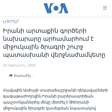
Մատչելի
հղումներ
անցնել
ԼՈՒՐԵՐ
հիմնական
ԳԼԽԱՎՈՐ ԷՋ
Իրանի արտաքին գործերի
բովանդակությանը
ԼՈՒՐԵՐ
անցնել
նախարարը արհամարհում է
հիմնական
ՍՓՅՈՒՌՔ
միջուկային ծրագրի շուրջ
բովանդակությանը
ՏԵՍԱՆՅՈՒԹԵՐ
պատասխանի վերջնաժամկետը
հիմնական
բովանդակություն
ՖԻԼՄԵՐ
03 Օգոստոս, 2008
ՄԵՐ ՄԱՍԻՆ
ՖԻԼՄԵՐ
Տարածել
ՈՒԿՐԱԻՆԱԿԱՆ ՊԱՏԵՐԱԶՄ
IN ENGLISH
ՄԵՐ ՄԱՍԻՆ
«ԱՄԵՐԻԿԱՅԻ ՁԱՅՆ»-Ի ԿԱՆՈՆԱԴՐՈՒԹՅՈՒՆ
Հավային Ասիայի տարածաշրջանի ղեկավարների
Learning English
գագաթաժողովին Իրանի բարձրաստիճան
ԿԱՊ ՄԵԶ ՀԵՏ
պաշտոնյաներից մեկը մերժել է Թեհրանի
ՀԵՏԵՒԵՔ ՄԵԶ
միջուկային ծրագրի կասեցման նպատակով